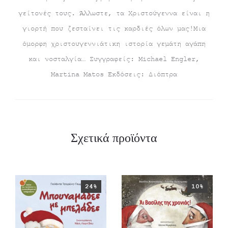
γείτονές τους. Άλλωστε, τα Χριστούγεννα είναι η
γιορτή που ζεσταίνει τις καρδιές όλων μας!Μια
όμορφη χριστουγεννιάτικη ιστορία γεμάτη αγάπη
και νοσταλγία… Συγγραφείς: Michael Engler,
Martina Matos Εκδόσεις: Διόπτρα
Σχετικά προϊόντα
24%
10%