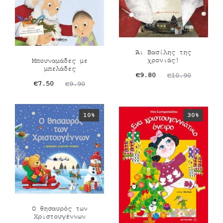
Άι Βασίλης της
χρονιάς!
Μπουναμάδες με
μπελάδες
Original
Η
€
9.80
€
10.90
Original
Η
€
7.50
€
9.90
τρέχουσα
price
τρέχουσα
price
τιμή
was:
τιμή
was:
10%
30%
είναι:
€10.90.
είναι:
€9.90.
€9.80.
€7.50.
Ο θησαυρός των
Χριστουγέννων