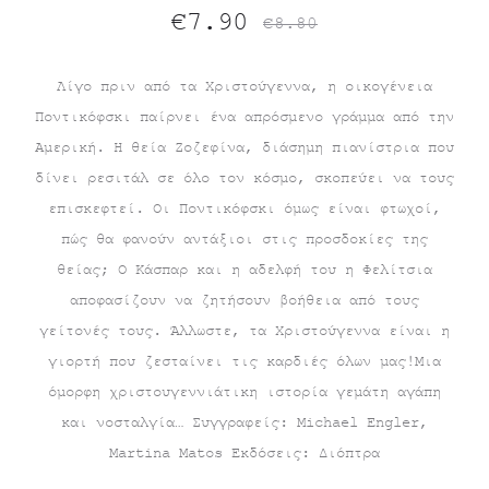
Original
Η
€
7.90
€
8.80
τρέχουσα
price
Λίγο πριν από τα Χριστούγεννα, η οικογένεια
Ποντικόφσκι παίρνει ένα απρόσμενο γράμμα από την
τιμή
was:
Αμερική. Η θεία Ζοζεφίνα, διάσημη πιανίστρια που
είναι:
€8.80.
δίνει ρεσιτάλ σε όλο τον κόσμο, σκοπεύει να τους
επισκεφτεί. Οι Ποντικόφσκι όμως είναι φτωχοί,
€7.90.
πώς θα φανούν αντάξιοι στις προσδοκίες της
θείας; Ο Κάσπαρ και η αδελφή του η Φελίτσια
αποφασίζουν να ζητήσουν βοήθεια από τους
γείτονές τους. Άλλωστε, τα Χριστούγεννα είναι η
γιορτή που ζεσταίνει τις καρδιές όλων μας!Μια
όμορφη χριστουγεννιάτικη ιστορία γεμάτη αγάπη
και νοσταλγία… Συγγραφείς: Michael Engler,
Martina Matos Εκδόσεις: Διόπτρα