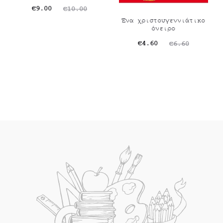
Original
Η
€
9.00
€
10.00
Ένα χριστουγεννιάτικο
τρέχουσα
price
όνειρο
τιμή
was:
Original
Η
€
4.60
€
6.60
είναι:
€10.00.
τρέχουσα
price
€9.00.
τιμή
was:
είναι:
€6.60.
€4.60.