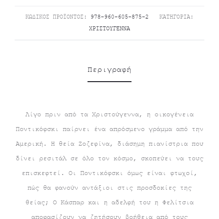
ΚΩΔΙΚΌΣ ΠΡΟΪΌΝΤΟΣ:
978-960-605-875-2
ΚΑΤΗΓΟΡΊΑ:
ΧΡΙΣΤΟΎΓΕΝΝΑ
Περιγραφή
Λίγο πριν από τα Χριστούγεννα, η οικογένεια
Ποντικόφσκι παίρνει ένα απρόσμενο γράμμα από την
Αμερική. Η θεία Ζοζεφίνα, διάσημη πιανίστρια που
δίνει ρεσιτάλ σε όλο τον κόσμο, σκοπεύει να τους
επισκεφτεί. Οι Ποντικόφσκι όμως είναι φτωχοί,
πώς θα φανούν αντάξιοι στις προσδοκίες της
θείας; Ο Κάσπαρ και η αδελφή του η Φελίτσια
αποφασίζουν να ζητήσουν βοήθεια από τους