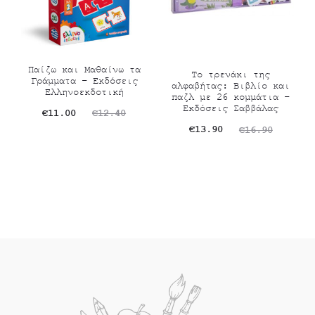
Παίζω και Μαθαίνω τα
Το τρενάκι της
Γράμματα – Εκδόσεις
αλφαβήτας: Βιβλίο και
Ελληνοεκδοτική
παζλ με 26 κομμάτια –
Εκδόσεις Σαββάλας
Original
Η
€
11.00
€
12.40
Original
Η
€
13.90
€
16.90
τρέχουσα
price
τρέχουσα
price
τιμή
was:
τιμή
was:
είναι:
€12.40.
είναι:
€16.90.
€11.00.
€13.90.