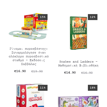
15%
12%
Γίνομαι πυροσβέστης:
Συναρμολόγησε έναν
ολόκληρο πυροσβεστικό
σταθμό – Εκδόσεις
Snakes and Ladders –
Σαββάλας
Μαθηματική Βιβλιοθήκη
Original
Η
€
16.90
€
19.90
Original
Η
€
14.90
€
16.90
τρέχουσα
price
τρέχουσα
price
τιμή
was:
τιμή
was:
11%
18%
είναι:
€19.90.
είναι:
€16.90.
€16.90.
€14.90.