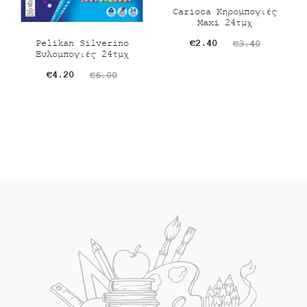
Carioca Κηρομπογιές
Maxi 24τμχ
Original
Η
€
2.40
Pelikan Silverino
€
3.40
Ξυλομπογιές 24τμχ
τρέχουσα
price
Original
Η
€
4.20
€
6.00
τιμή
was:
τρέχουσα
price
είναι:
€3.40.
τιμή
was:
€2.40.
είναι:
€6.00.
€4.20.