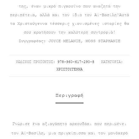
τιμή
was:
της, έναν μικρό πιγκουΐνο που αναζητά την
είναι:
€10.00.
περιπέτεια, αλλά και τον ίδιο τον Αϊ-Βασίλη!Αυτά
τα Χριστούγεννα τέσσερις χιονισμένες ιστορίες θα
€9.00.
σου κρατήσουν την καλύτερη συντροφιά!
Συγγραφέας: JOYCE MELANIE, MOSS STAPHANIE
ΚΩΔΙΚΌΣ ΠΡΟΪΌΝΤΟΣ:
978-960-617-290-8
ΚΑΤΗΓΟΡΊΑ:
ΧΡΙΣΤΟΎΓΕΝΝΑ
Περιγραφή
Γνώρισε ένα αξιαγάπητο αρκουδάκι που περιμένει
τον Αϊ-Βασίλη, μια πριγκίπισσα και τον μονόκερό