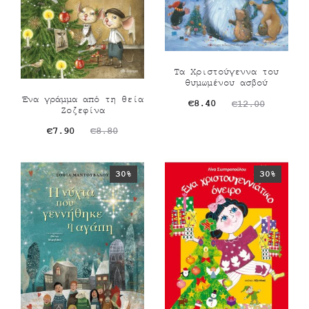
Τα Χριστούγεννα του
θυμωμένου ασβού
Ένα γράμμα από τη θεία
Original
Η
€
8.40
€
12.00
Ζοζεφίνα
τρέχουσα
price
Original
Η
€
7.90
€
8.80
τιμή
was:
τρέχουσα
price
είναι:
€12.00.
τιμή
was:
30%
30%
€8.40.
είναι:
€8.80.
€7.90.