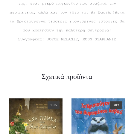
της, έναν μικρό πιγκουΐνο που αναζητά την
περιπέτεια, αλλά και τον ίδιο τον Αϊ-Βασίλη!Αυτά
τα Χριστούγεννα τέσσερις χιονισμένες ιστορίες θα
σου κρατήσουν την καλύτερη συντροφιά!
Συγγραφέας: JOYCE MELANIE, MOSS STAPHANIE
Σχετικά προϊόντα
10%
30%