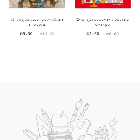
Η νύχτα που γεννήθηκε
Ένα χριστουγεννιάτικο
η αγάπη
όνειρο
Original
Η
Original
Η
€
9.30
€
4.60
€
13.30
€
6.60
τρέχουσα
price
τρέχουσα
price
τιμή
was:
τιμή
was:
είναι:
€13.30.
είναι:
€6.60.
€9.30.
€4.60.