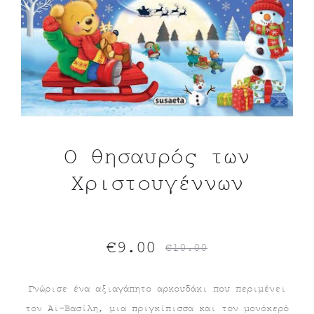
Ο θησαυρός των
Χριστουγέννων
Original
Η
€
9.00
€
10.00
τρέχουσα
price
Γνώρισε ένα αξιαγάπητο αρκουδάκι που περιμένει
τον Αϊ-Βασίλη, μια πριγκίπισσα και τον μονόκερό