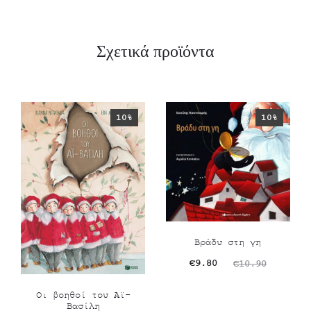
Σχετικά προϊόντα
10%
10%
Βράδυ στη γη
Original
Η
€
9.80
€
10.90
τρέχουσα
price
Οι βοηθοί του Αϊ-
τιμή
was:
Βασίλη