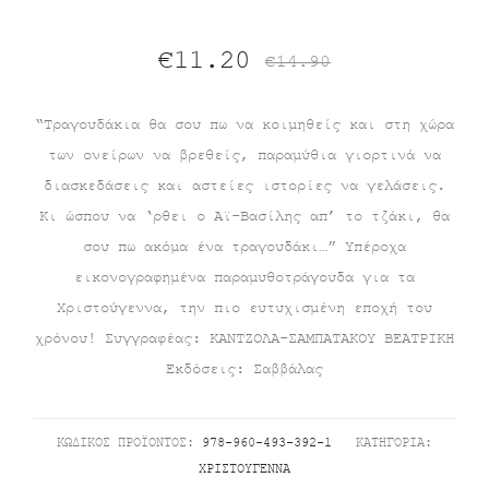
Original
Η
€
11.20
€
14.90
τρέχουσα
price
“Τραγουδάκια θα σου πω να κοιμηθείς και στη χώρα
των ονείρων να βρεθείς, παραμύθια γιορτινά να
τιμή
was:
διασκεδάσεις και αστείες ιστορίες να γελάσεις.
είναι:
€14.90.
Κι ώσπου να ‘ρθει ο Αϊ-Βασίλης απ’ το τζάκι, θα
σου πω ακόμα ένα τραγουδάκι…” Υπέροχα
€11.20.
εικονογραφημένα παραμυθοτράγουδα για τα
Χριστούγεννα, την πιο ευτυχισμένη εποχή του
χρόνου! Συγγραφέας: ΚΑΝΤΖΟΛΑ-ΣΑΜΠΑΤΑΚΟΥ ΒΕΑΤΡΙΚΗ
Εκδόσεις: Σαββάλας
ΚΩΔΙΚΌΣ ΠΡΟΪΌΝΤΟΣ:
978-960-493-392-1
ΚΑΤΗΓΟΡΊΑ:
ΧΡΙΣΤΟΎΓΕΝΝΑ