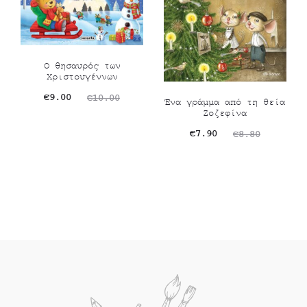
Ο θησαυρός των
Χριστουγέννων
Original
Η
€
9.00
€
10.00
Ένα γράμμα από τη θεία
Ζοζεφίνα
τρέχουσα
price
Original
Η
€
7.90
€
8.80
τιμή
was:
τρέχουσα
price
είναι:
€10.00.
τιμή
was:
€9.00.
είναι:
€8.80.
€7.90.