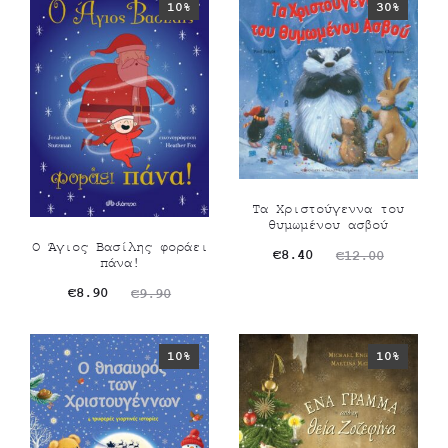
10%
30%
Τα Χριστούγεννα του
θυμωμένου ασβού
Ο Άγιος Βασίλης φοράει
Original
Η
€
8.40
€
12.00
πάνα!
τρέχουσα
price
Original
Η
€
8.90
€
9.90
τιμή
was:
τρέχουσα
price
είναι:
€12.00.
τιμή
was:
10%
10%
€8.40.
είναι:
€9.90.
€8.90.