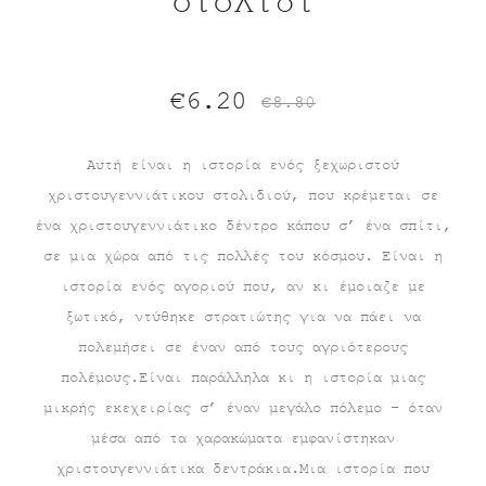
στολίδι
Original
Η
€
6.20
€
8.80
τρέχουσα
price
Αυτή είναι η ιστορία ενός ξεχωριστού
χριστουγεννιάτικου στολιδιού, που κρέμεται σε
τιμή
was:
ένα χριστουγεννιάτικο δέντρο κάπου σ’ ένα σπίτι,
είναι:
€8.80.
σε μια χώρα από τις πολλές του κόσμου. Είναι η
ιστορία ενός αγοριού που, αν κι έμοιαζε με
€6.20.
ξωτικό, ντύθηκε στρατιώτης για να πάει να
πολεμήσει σε έναν από τους αγριότερους
πολέμους.Είναι παράλληλα κι η ιστορία μιας
μικρής εκεχειρίας σ’ έναν μεγάλο πόλεμο – όταν
μέσα από τα χαρακώματα εμφανίστηκαν
χριστουγεννιάτικα δεντράκια.Μια ιστορία που