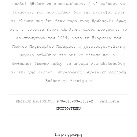
πολλοί ήθελαν να αποσιωπήσουν, ή ν’ αφήσουν να
ξεχαστεί, και που πολλοί δεν την πίστεψαν ποτέ
κι έλεγαν πως δεν ήταν παρά ένας θρύλος.Κι όμως
αυτή η ιστορία είναι αληθινή, αφού… πράγματι, τα
Χριστούγεννα του 1914, κατά τη διάρκεια του
Πρώτου Παγκοσμίου Πολέμου, η χριστουγεννιάτικη
μαγεία απλώθηκε στο Δυτικό Μέτωπο και οι
άνθρωποι έκαναν πράξη το μήνυμα για αδελφοσύνη
κι επί γης ειρήνη. Συγγραφέας: Αγγελική Δαρλάση
Εκδόσεις: Μεταίχμιο
ΚΩΔΙΚΌΣ ΠΡΟΪΌΝΤΟΣ:
978-618-03-1632-2
ΚΑΤΗΓΟΡΊΑ:
ΧΡΙΣΤΟΎΓΕΝΝΑ
Περιγραφή