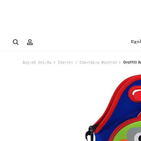
Search
Account
Σχο
Graffiti 
Αρχική σελίδα
Τσάντες
Τσαντάκια Φαγητού