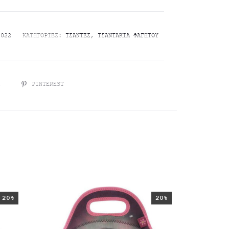
0022
ΚΑΤΗΓΟΡΊΕΣ:
ΤΣΆΝΤΕΣ
,
ΤΣΑΝΤΆΚΙΑ ΦΑΓΗΤΟΎ
R
PINTEREST
20%
20%