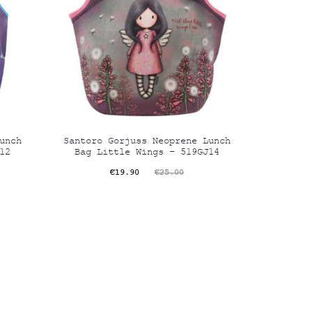
unch
Santoro Gorjuss Neoprene Lunch
12
Bag Little Wings – 519GJ14
Original
Η
€
19.90
€
25.00
τρέχουσα
price
τιμή
was:
είναι:
€25.00.
€19.90.