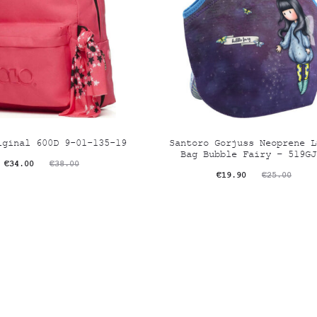
iginal 600D 9-01-135-19
Santoro Gorjuss Neoprene L
Bag Bubble Fairy – 519GJ
riginal
Η
€
34.00
€
38.00
Original
Η
€
19.90
€
25.00
α
price
τρέχουσα
price
ή
was:
τιμή
was:
:
€38.00.
είναι:
€25.00.
0.
€19.90.