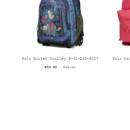
Polo Rollet Trolley 9-01-265-8007
Polo Or
Original
Η
O
€
59.40
€
66.00
τρέχουσα
price
τρέχουσ
τιμή
was:
τιμ
είναι:
€66.00.
είναι
€59.40.
€34.0