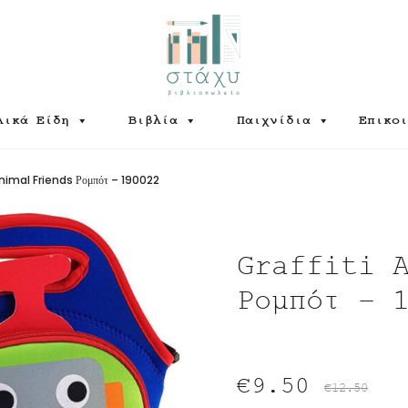
λικά Είδη
Βιβλία
Παιχνίδια
Επικοι
Animal Friends Ρομπότ – 190022
Graffiti 
Ρομπότ – 
Original
Η
€
9.50
€
12.50