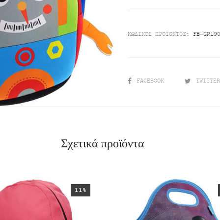
τρέχουσα
price
ΚΩΔΙΚΌΣ ΠΡΟΪΌΝΤΟΣ:
FB-GR19
τιμή
was:
είναι:
€12.50.
SHARE
FACEBOOK
TWITTE
€9.50.
Σχετικά προϊόντα
11%