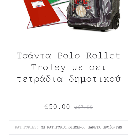
Τσάντα Polo Rollet
Troley με σετ
τετράδια δημοτικού
Original
Η
€
50.00
€
67.00
τρέχουσα
price
ΚΑΤΗΓΟΡΊΕΣ:
ΜΗ ΚΑΤΗΓΟΡΙΟΠΟΙΗΜΈΝΟ
,
ΠΑΚΈΤΑ ΠΡΟΪΌΝΤΩΝ
τιμή
was: