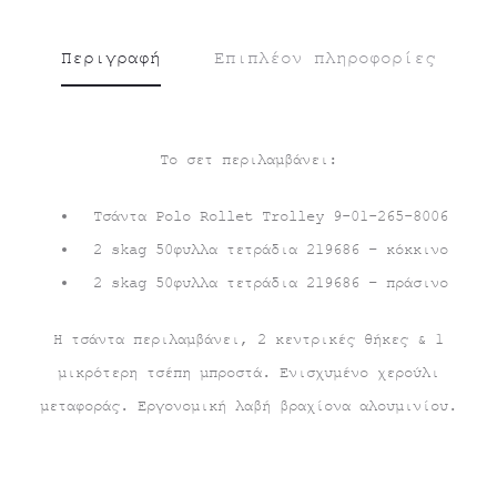
είναι:
€67.00.
Περιγραφή
Επιπλέον πληροφορίες
€50.00.
Το σετ περιλαμβάνει:
Τσάντα Polo Rollet Trolley 9-01-265-8006
2 skag 50φυλλα τετράδια 219686 – κόκκινο
2 skag 50φυλλα τετράδια 219686 – πράσινο
Η τσάντα περιλαμβάνει, 2 κεντρικές θήκες & 1
μικρότερη τσέπη μπροστά. Ενισχυμένο χερούλι
μεταφοράς. Εργονομική λαβή βραχίονα αλουμινίου.