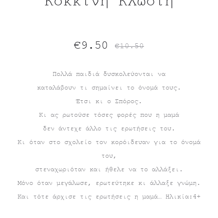
Κόκκινη Κλωστή
Original
Η
€
9.50
€
10.50
τρέχουσα
price
Πολλά παιδιά δυσκολεύονται να
καταλάβουν τι σημαίνει το όνομά τους.
τιμή
was:
Έτσι κι ο Σπόρος.
είναι:
€10.50.
Κι ας ρωτούσε τόσες φορές που η μαμά
δεν άντεχε άλλο τις ερωτήσεις του.
€9.50.
Κι όταν στο σχολείο τον κορόιδευαν για το όνομά
του,
στεναχωριόταν και ήθελε να το αλλάξει.
Μόνο όταν μεγάλωσε, ερωτεύτηκε κι άλλαξε γνώμη.
Και τότε άρχισε τις ερωτήσεις η μαμά… Ηλικία:4+