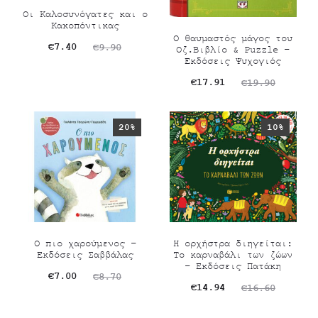
Οι Καλοσυνόγατες και ο
Κακοπόντικας
Ο θαυμαστός μάγος του
Original
Η
€
7.40
€
9.90
Οζ.Βιβλίο & Puzzle –
Εκδόσεις Ψυχογιός
τρέχουσα
price
Original
Η
€
17.91
€
19.90
τιμή
was:
τρέχουσα
price
είναι:
€9.90.
τιμή
was:
20%
10%
€7.40.
είναι:
€19.90.
€17.91.
Ο πιο χαρούμενος –
Η ορχήστρα διηγείται:
Εκδόσεις Σαββάλας
Το καρναβάλι των ζώων
– Εκδόσεις Πατάκη
Original
Η
€
7.00
€
8.70
Original
Η
€
14.94
€
16.60
τρέχουσα
price
τρέχουσα
price