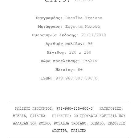
€
13.30
τρέχουσα
price
Συγγραφέας:
Rosalba Troiano
Μετάφραση:
Ευγενία Κολυδά
τιμή
was:
Ημερομηνία έκδοσης:
21/11/2018
είναι:
€13.30.
Αριθμός σελίδων:
96
Μέγεθος:
220 x 260
€11.97.
Χώρα προέλευσης:
Ιταλία
Ηλικίες:
8+
ISBN:
978-960-605-600-0
ΚΩΔΙΚΌΣ ΠΡΟΪΌΝΤΟΣ:
978-960-605-600-0
ΚΑΤΗΓΟΡΊΕΣ:
ΒΙΒΛΊΑ
,
ΠΑΙΔΙΚΆ
ΕΤΙΚΈΤΕΣ:
20 ΣΠΟΥΔΑΊΑ ΚΟΡΊΤΣΙΑ ΠΟΥ
ΆΛΛΑΞΑΝ ΤΟΝ ΚΌΣΜΟ
,
ROSALBA TROIANO
,
ΒΙΒΛΊΟ
,
ΕΚΔΌΣΕΙΣ
ΔΙΌΠΤΡΑ
,
ΠΑΙΔΙΚΆ