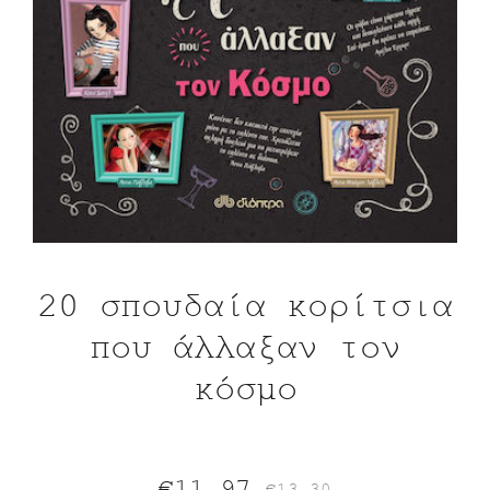
20 σπουδαία κορίτσια
που άλλαξαν τον
κόσμο
Original
Η
€
11.97