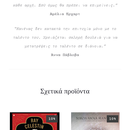
κάθε αρχή. Εσύ όμως θα πρέπει να επιμείνεις.”
Αμέλια Έρχαρτ
“Κανένας δεν κατακτά την επιτυχία μόνο με το
ταλέντο του. Χρειάζεται σκληρή δουλειά για να
μετατρέψεις το ταλέντο σε διάνοια.”
Άννα Πάβλοβα
Σχετικά προϊόντα
10%
10%