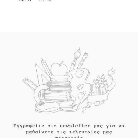
τρέχουσα
price
τρέχουσα
price
τιμή
was:
τιμή
was:
είναι:
€11.10.
είναι:
€9.90.
€9.99.
€8.91.
Εγγραφείτε στο newsletter μας για να
μαθαίνετε τις τελευταίες μας