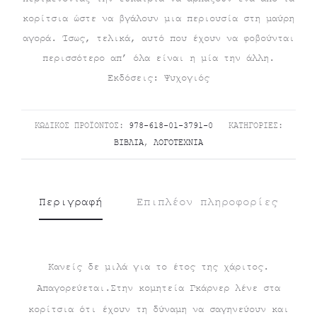
κορίτσια ώστε να βγάλουν μια περιουσία στη μαύρη
αγορά. Ίσως, τελικά, αυτό που έχουν να φοβούνται
περισσότερο απ’ όλα είναι η μία την άλλη.
Εκδόσεις: Ψυχογιός
ΚΩΔΙΚΌΣ ΠΡΟΪΌΝΤΟΣ:
978-618-01-3791-0
ΚΑΤΗΓΟΡΊΕΣ:
ΒΙΒΛΊΑ
,
ΛΟΓΟΤΕΧΝΊΑ
Περιγραφή
Επιπλέον πληροφορίες
Κανείς δε μιλά για το έτος της χάριτος.
Απαγορεύεται.Στην κομητεία Γκάρνερ λένε στα
κορίτσια ότι έχουν τη δύναμη να σαγηνεύουν και