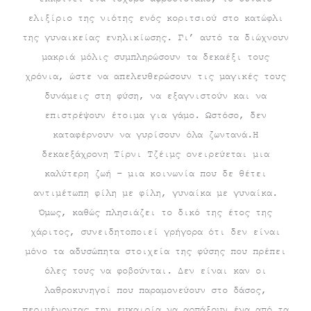
ελιξίριο της νιότης ενός κοριτσιού στο κατώφλι
της γυναικείας ενηλικίωσης. Γι’ αυτό τα διώχνουν
μακριά μόλις συμπληρώσουν τα δεκαέξι τους
χρόνια, ώστε να απελευθερώσουν τις μαγικές τους
δυνάμεις στη φύση, να εξαγνιστούν και να
επιστρέψουν έτοιμα για γάμο. Ωστόσο, δεν
καταφέρνουν να γυρίσουν όλα ζωντανά.Η
δεκαεξάχρονη Τίρνι Τζέιμς ονειρεύεται μια
καλύτερη ζωή – μια κοινωνία που δε θέτει
αντιμέτωπη φίλη με φίλη, γυναίκα με γυναίκα.
Όμως, καθώς πλησιάζει το δικό της έτος της
χάριτος, συνειδητοποιεί γρήγορα ότι δεν είναι
μόνο τα αδυσώπητα στοιχεία της φύσης που πρέπει
όλες τους να φοβούνται. Δεν είναι καν οι
λαθροκυνηγοί που παραμονεύουν στο δάσος,
περιμένοντας την ευκαιρία να αρπάξουν ένα από τα