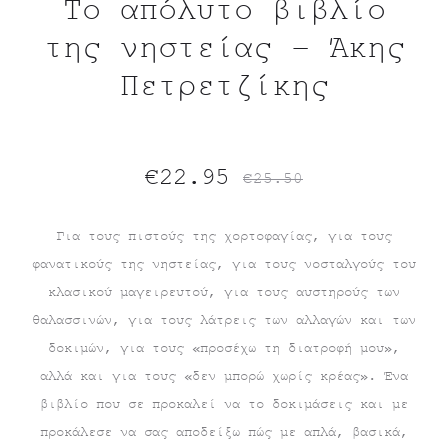
Το απόλυτο βιβλίο
της νηστείας – Άκης
Πετρετζίκης
Original
Η
€
22.95
€
25.50
τρέχουσα
price
Για τους πιστούς της χορτοφαγίας, για τους
φανατικούς της νηστείας, για τους νοσταλγούς του
τιμή
was:
κλασικού μαγειρευτού, για τους αυστηρούς των
είναι:
€25.50.
θαλασσινών, για τους λάτρεις των αλλαγών και των
δοκιμών, για τους «προσέχω τη διατροφή μου»,
€22.95.
αλλά και για τους «δεν μπορώ χωρίς κρέας». Ένα
βιβλίο που σε προκαλεί να το δοκιμάσεις και με
προκάλεσε να σας αποδείξω πώς με απλά, βασικά,