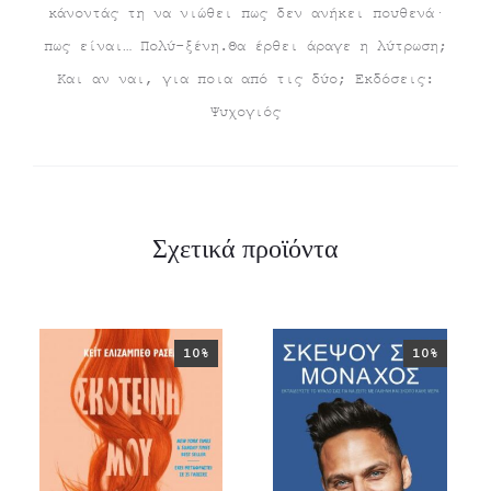
κάνοντάς τη να νιώθει πως δεν ανήκει πουθενά·
πως είναι… Πολύ-ξένη.Θα έρθει άραγε η λύτρωση;
Και αν ναι, για ποια από τις δύο; Εκδόσεις:
Ψυχογιός
Σχετικά προϊόντα
10%
10%