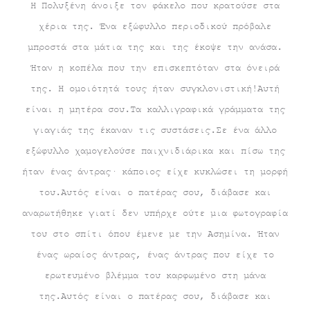
Η Πολυξένη άνοιξε τον φάκελο που κρατούσε στα
χέρια της. Ένα εξώφυλλο περιοδικού πρόβαλε
μπροστά στα μάτια της και της έκοψε την ανάσα.
Ήταν η κοπέλα που την επισκεπτόταν στα όνειρά
της. Η ομοιότητά τους ήταν συγκλονιστική!Αυτή
είναι η μητέρα σου.Τα καλλιγραφικά γράμματα της
γιαγιάς της έκαναν τις συστάσεις.Σε ένα άλλο
εξώφυλλο χαμογελούσε παιχνιδιάρικα και πίσω της
ήταν ένας άντρας· κάποιος είχε κυκλώσει τη μορφή
του.Αυτός είναι ο πατέρας σου, διάβασε και
αναρωτήθηκε γιατί δεν υπήρχε ούτε μια φωτογραφία
του στο σπίτι όπου έμενε με την Ασημίνα. Ήταν
ένας ωραίος άντρας, ένας άντρας που είχε το
ερωτευμένο βλέμμα του καρφωμένο στη μάνα
της.Αυτός είναι ο πατέρας σου, διάβασε και