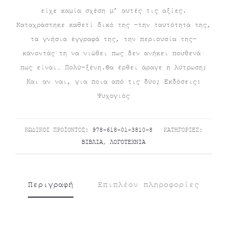
είχε καμία σχέση μ’ αυτές τις αξίες.
Καταχράστηκε καθετί δικό της –την ταυτότητά της,
τα γνήσια έγγραφά της, την περιουσία της–
κάνοντάς τη να νιώθει πως δεν ανήκει πουθενά·
πως είναι… Πολύ-ξένη.Θα έρθει άραγε η λύτρωση;
Και αν ναι, για ποια από τις δύο; Εκδόσεις:
Ψυχογιός
ΚΩΔΙΚΌΣ ΠΡΟΪΌΝΤΟΣ:
978-618-01-3810-8
ΚΑΤΗΓΟΡΊΕΣ:
ΒΙΒΛΊΑ
,
ΛΟΓΟΤΕΧΝΊΑ
Περιγραφή
Επιπλέον πληροφορίες