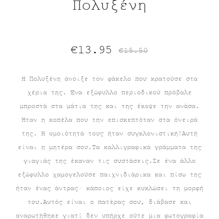
Πολυξένη
Original
Η
€
13.95
€
15.50
τρέχουσα
price
Η Πολυξένη άνοιξε τον φάκελο που κρατούσε στα
χέρια της. Ένα εξώφυλλο περιοδικού πρόβαλε
τιμή
was:
μπροστά στα μάτια της και της έκοψε την ανάσα.
είναι:
€15.50.
Ήταν η κοπέλα που την επισκεπτόταν στα όνειρά
της. Η ομοιότητά τους ήταν συγκλονιστική!Αυτή
€13.95.
είναι η μητέρα σου.Τα καλλιγραφικά γράμματα της
γιαγιάς της έκαναν τις συστάσεις.Σε ένα άλλο
εξώφυλλο χαμογελούσε παιχνιδιάρικα και πίσω της
ήταν ένας άντρας· κάποιος είχε κυκλώσει τη μορφή
του.Αυτός είναι ο πατέρας σου, διάβασε και
αναρωτήθηκε γιατί δεν υπήρχε ούτε μια φωτογραφία