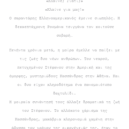
«Κλαίνε; Γιατί;»
«Κλαίνε για μας!»
Ο σαραντάρης Ελληνοαμερικανός έμεινε σιωπηλός. Η
δεκαεπτάχρονη Ρουμάνα τσιγγάνα τον κοιτούσε
σοβαρή…
Πενήντα χρόνια μετά, η μοίρα έμελλε να παίξει με
τις ζωές δυο νέων ανθρώπων. Του νεαρού,
πετυχημένου Στέφανου στην Αμερική και της
όμορφης, μυστηριώδους Κασσάνδρας στην Αθήνα. Και
οι δυο είχαν κληροδότημα ένα πανομοιότυπο
δαχτυλίδι.
Η μοιραία συνάντησή τους άλλαξε δραματικά τη ζωή
του Στέφανου. Το αλλόκοτο χάρισμα της
Κασσάνδρας, μακάβρια κληρονομιά χαμένη στην
άβυσσο του χρόνου της οικογένειάς της, ήταν το