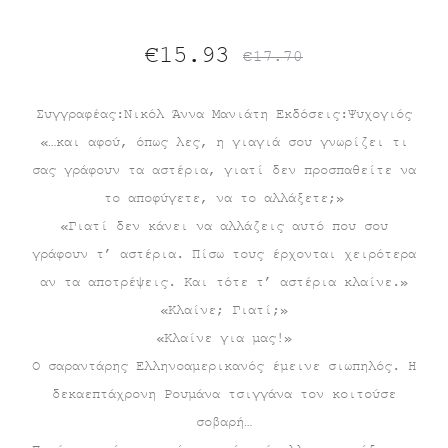
Original
Η
€
15.93
€
17.70
τρέχουσα
price
Συγγραφέας:Νικόλ Άννα Μανιάτη Εκδόσεις:Ψυχογιός
«…και αφού, όπως λες, η γιαγιά σου γνωρίζει τι
τιμή
was:
σας γράφουν τα αστέρια, γιατί δεν προσπαθείτε να
είναι:
€17.70.
το αποφύγετε, να το αλλάξετε;»
«Γιατί δεν κάνει να αλλάζεις αυτό που σου
€15.93.
γράφουν τ’ αστέρια. Πίσω τους έρχονται χειρότερα
αν τα αποτρέψεις. Και τότε τ’ αστέρια κλαίνε.»
«Κλαίνε; Γιατί;»
«Κλαίνε για μας!»
Ο σαραντάρης Ελληνοαμερικανός έμεινε σιωπηλός. Η
δεκαεπτάχρονη Ρουμάνα τσιγγάνα τον κοιτούσε
σοβαρή…