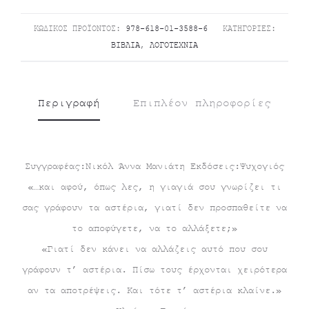
ΚΩΔΙΚΌΣ ΠΡΟΪΌΝΤΟΣ:
978-618-01-3588-6
ΚΑΤΗΓΟΡΊΕΣ:
ΒΙΒΛΊΑ
,
ΛΟΓΟΤΕΧΝΊΑ
Περιγραφή
Επιπλέον πληροφορίες
Συγγραφέας:Νικόλ Άννα Μανιάτη Εκδόσεις:Ψυχογιός
«…και αφού, όπως λες, η γιαγιά σου γνωρίζει τι
σας γράφουν τα αστέρια, γιατί δεν προσπαθείτε να
το αποφύγετε, να το αλλάξετε;»
«Γιατί δεν κάνει να αλλάζεις αυτό που σου
γράφουν τ’ αστέρια. Πίσω τους έρχονται χειρότερα
αν τα αποτρέψεις. Και τότε τ’ αστέρια κλαίνε.»