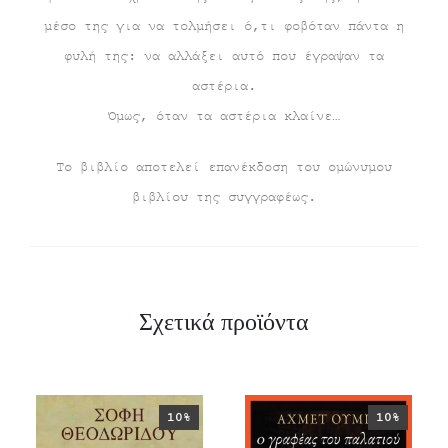
μέσο της για να τολμήσει ό,τι φοβόταν πάντα η
φυλή της: να αλλάξει αυτό που έγραψαν τα
αστέρια.
Όμως, όταν τα αστέρια κλαίνε…
Το βιβλίο αποτελεί επανέκδοση του ομώνυμου
βιβλίου της συγγραφέως.
Σχετικά προϊόντα
10%
10%