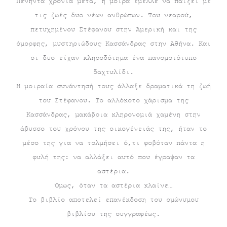
Πενήντα χρόνια μετά, η μοίρα έμελλε να παίξει με
τις ζωές δυο νέων ανθρώπων. Του νεαρού,
πετυχημένου Στέφανου στην Αμερική και της
όμορφης, μυστηριώδους Κασσάνδρας στην Αθήνα. Και
οι δυο είχαν κληροδότημα ένα πανομοιότυπο
δαχτυλίδι.
Η μοιραία συνάντησή τους άλλαξε δραματικά τη ζωή
του Στέφανου. Το αλλόκοτο χάρισμα της
Κασσάνδρας, μακάβρια κληρονομιά χαμένη στην
άβυσσο του χρόνου της οικογένειάς της, ήταν το
μέσο της για να τολμήσει ό,τι φοβόταν πάντα η
φυλή της: να αλλάξει αυτό που έγραψαν τα
αστέρια.
Όμως, όταν τα αστέρια κλαίνε…
Το βιβλίο αποτελεί επανέκδοση του ομώνυμου
βιβλίου της συγγραφέως.