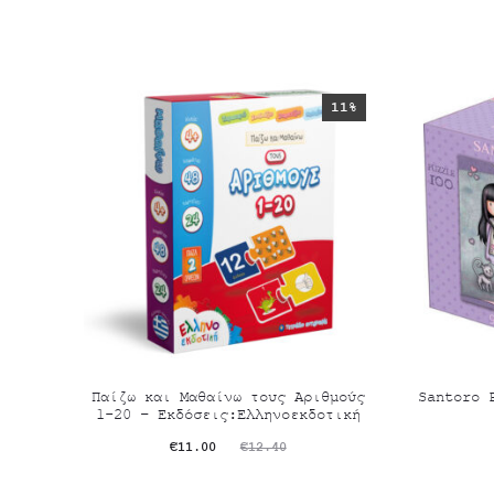
11%
Παίζω και Μαθαίνω τους Αριθμούς
Santoro 
1-20 – Εκδόσεις:Ελληνοεκδοτική
Original
Η
O
€
11.00
€
12.40
τρέχουσα
price
τρέχου