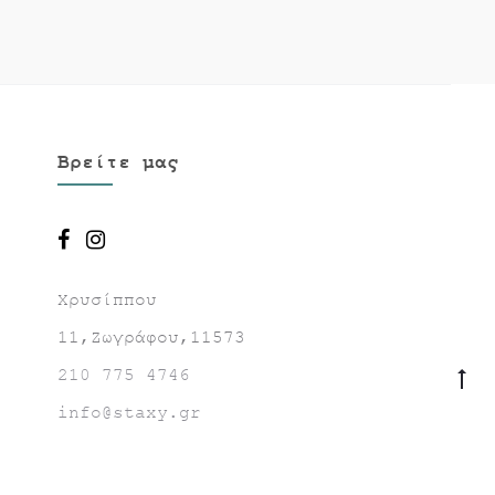
Βρείτε μας
Χρυσίππου
11,Ζωγράφου,11573
210 775 4746
Go
to
info@staxy.gr
to