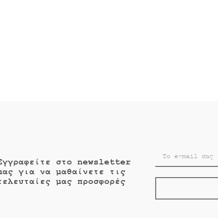
μή
was:
τιμή
was:
ι:
€10.00.
είναι:
€12.40.
0.
€11.00.
Εγγραφείτε στο newsletter
μας για να μαθαίνετε τις
τελευταίες μας προσφορές