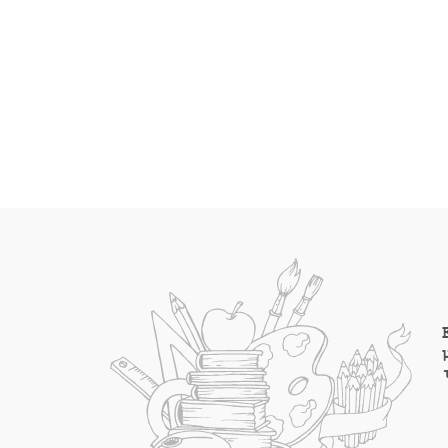
τιμή
was:
τι
είναι:
€12.40.
είνα
€11.00.
€8.0