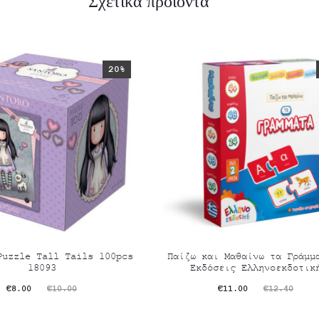
Σχετικά προϊόντα
20%
Puzzle Tall Tails 100pcs
Παίζω και Μαθαίνω τα Γράμμ
18093
Εκδόσεις Ελληνοεκδοτικ
riginal
Η
Original
Η
€
8.00
€
11.00
€
10.00
€
12.40
σα
price
τρέχουσα
price