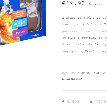
Original
Η
€
19.90
€
24.90
τρέχουσα
price
Διάβασε το βιβλίο με τι
πάντα για το διάστημα.Τ
τιμή
was:
μαγνητικό πίνακα που απ
το ηλιακό σύστημα, το ε
είναι:
€24.90.
διαστημική στολή.Περιέχ
€19.90.
πληροφορίες,Μεγάλος μαγ
ΚΩΔΙΚΌΣ ΠΡΟΪΌΝΤΟΣ:
978-960
ΕΚΠΑΙΔΕΥΤΙΚΆ
SHARE
FACEBOOK
TWITTE