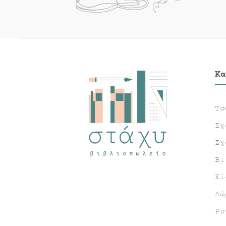
Κα
Τσ
Σχ
Σχ
Βι
Εί
Δώ
Ρυ