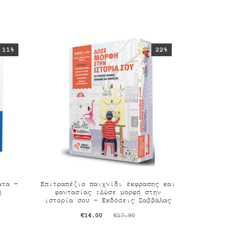
11%
22%
ατα –
Επιτραπέζιο παιχνίδι έκφρασης και
ή
φαντασίας :Δώσε μορφή στην
ιστορία σου – Εκδόσεις Σαββάλας
Original
Η
€
14.00
€
17.90