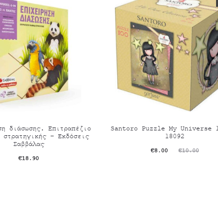
ση διάσωσης. Επιτραπέζιο
Santoro Puzzle My Universe 
 στρατηγικής – Εκδόσεις
18092
Σαββάλας
Original
Η
€
8.00
€
10.00
€
18.90
τρέχουσα
price
τιμή
was:
είναι:
€10.00.
€8.00.