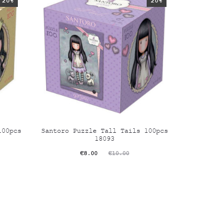
20%
20%
100pcs
Santoro Puzzle Tall Tails 100pcs
18093
Original
Η
€
8.00
€
10.00
τρέχουσα
price
τιμή
was:
είναι:
€10.00.
€8.00.