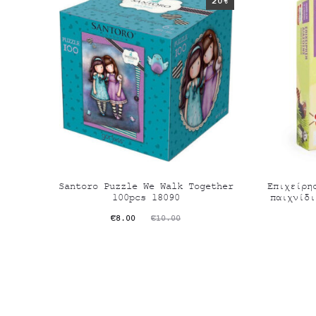
20%
Santoro Puzzle We Walk Together
Επιχείρη
100pcs 18090
παιχνίδι
Original
Η
€
8.00
€
10.00
τρέχουσα
price
τιμή
was:
είναι:
€10.00.
€8.00.