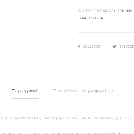
ΚΩΔΙΚΌΣ ΠΡΟΪΌΝΤΟΣ:
978-960
ΕΚΠΑΙΔΕΥΤΙΚΆ
SHARE
FACEBOOK
TWITTE
Περιγραφή
Επιπλέον πληροφορίες
 τις συναρπαστικές πληροφορίες και μάθε τα πάντα για τις
 μαγνητικό πίνακα τα μαγνητάκια που αντιπροσωπεύουν τις 