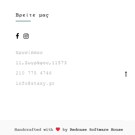
Βρείτε μας
Χρυσίππου
11,Ζωγράφου,11573
210 775 4746
Go
to
info@staxy.gr
to
Handcrafted with
by
Redcase Software House