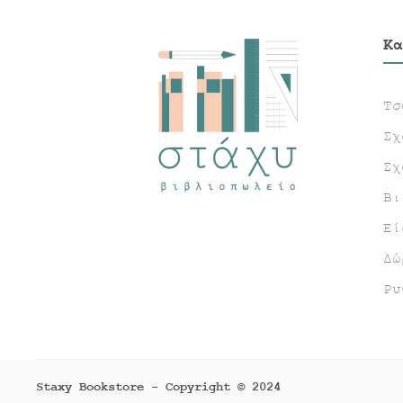
Κα
Τσ
Σχ
Σχ
Βι
Εί
Δώ
Ρυ
Staxy Bookstore - Copyright © 2024