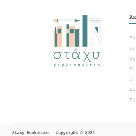
Κα
Τσ
Σχ
Σχ
Βι
Εί
Δώ
Ρυ
Staxy Bookstore - Copyright © 2024