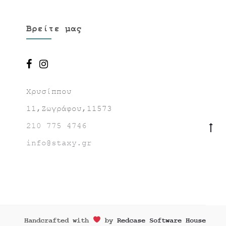
Βρείτε μας
Χρυσίππου
11,Ζωγράφου,11573
210 775 4746
Go
to
info@staxy.gr
to
Handcrafted with
by
Redcase Software House