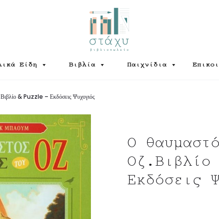
λικά Είδη
Βιβλία
Παιχνίδια
Επικοι
.Βιβλίο & Puzzle – Εκδόσεις Ψυχογιός
Ο θαυμαστ
Οζ.Βιβλίο
Εκδόσεις 