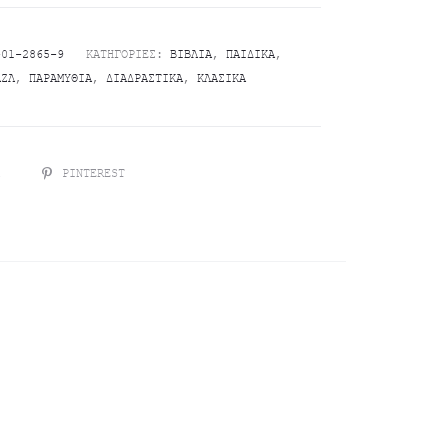
-01-2865-9
ΚΑΤΗΓΟΡΊΕΣ:
ΒΙΒΛΊΑ
,
ΠΑΙΔΙΚΆ
,
ΆΖΛ
,
ΠΑΡΑΜΎΘΙΑ
,
ΔΙΑΔΡΑΣΤΙΚΆ
,
ΚΛΑΣΙΚΆ
R
PINTEREST