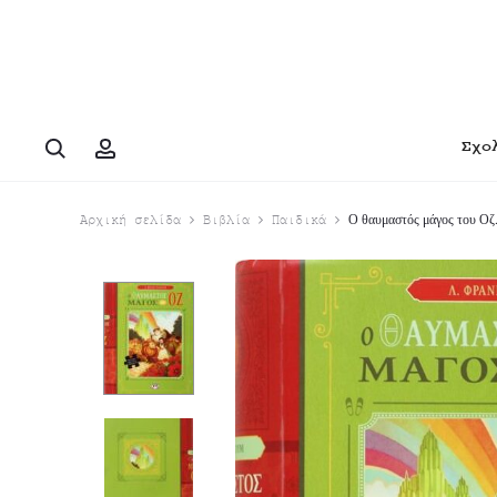
Search
Account
Σχο
Ο θαυμαστός μάγος του Οζ
Αρχική σελίδα
Βιβλία
Παιδικά