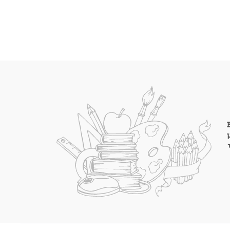
€7.00.