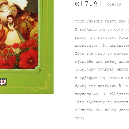
Original
Η
€
17.91
€
19.90
τρέχουσα
price
“ΔΕΝ ΥΠΑΡΧΕΙ ΜΕΡΟΣ ΣΑΝ 
Η εμβληματική ιστορία τ
τιμή
was:
ήρωές της κατέχουν δικα
παγκοσμίως. Οι αλλόκοτε
είναι:
€19.90.
Τότο εξάπτουν τη φαντασ
€17.91.
εξυπνάδα και πάθος μπορ
τους.”ΔΕΝ ΥΠΑΡΧΕΙ ΜΕΡΟΣ
Η εμβληματική ιστορία τ
ήρωές της κατέχουν δικα
παγκοσμίως. Οι αλλόκοτε
Τότο εξάπτουν τη φαντασ
εξυπνάδα και πάθος μπορ
τους.