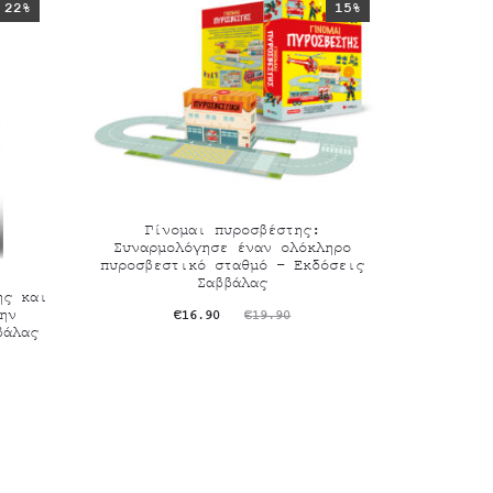
22%
15%
Γίνομαι πυροσβέστης:
Συναρμολόγησε έναν ολόκληρο
πυροσβεστικό σταθμό – Εκδόσεις
Σαββάλας
ης και
ην
Original
Η
€
16.90
€
19.90
βάλας
τρέχουσα
price
τιμή
was:
είναι:
€19.90.
€16.90.