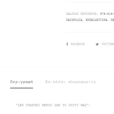
ΚΩΔΙΚΌΣ ΠΡΟΪΌΝΤΟΣ:
978-618
ΠΑΙΧΝΊΔΙΑ
,
ΕΚΠΑΙΔΕΥΤΙΚΆ
,
Π
SHARE
FACEBOOK
TWITTE
Περιγραφή
Επιπλέον πληροφορίες
“ΔΕΝ ΥΠΑΡΧΕΙ ΜΕΡΟΣ ΣΑΝ ΤΟ ΣΠΙΤΙ ΜΑΣ”.