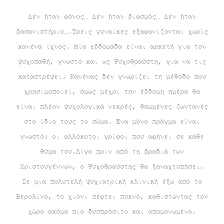
Δεν ήταν φόνος… Δεν ήταν βιασμός… Δεν ήταν
βασανιστήριο….Τρεις γυναίκες εξαφανίζονται χωρίς
κανένα ίχνος. Μία εβδομάδα είναι αρκετή για τον
ψυχοπαθή, γνωστό και ως Ψυχοθραύστη, για να τις
καταστρέψει. Κανένας δεν γνωρίζει τη μέθοδο που
χρησιμοποιεί, όμως μέχρι την έβδομη ημέρα θα
είναι πλέον ψυχολογικά νεκρές, θαμμένες ζωντανές
στο ίδιο τους το σώμα. Ένα μόνο πράγμα είναι
γνωστό: οι αλλόκοτοι γρίφοι που αφήνει σε κάθε
θύμα του.Λίγο πριν από τη βραδιά των
Χριστουγέννων, ο Ψυχοθραύστης θα ξαναχτυπήσει.
Σε μια πολυτελή ψυχιατρική κλινική έξω από το
Βερολίνο, το χιόνι πέφτει πυκνό, καθιστώντας τον
χώρο ακόμα πιο δυσπρόσιτο και απομονωμένο.