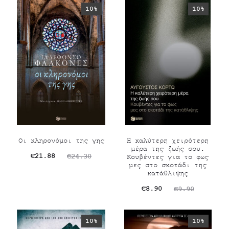
10%
10%
Οι κληρονόμοι της γης
Η καλύτερη χειρότερη
μέρα της ζωής σου.
Original
Η
€
21.88
€
24.30
Κουβέντες για το φως
μες στο σκοτάδι της
τρέχουσα
price
κατάθλιψης
τιμή
was:
Original
Η
€
8.90
€
9.90
είναι:
€24.30.
τρέχουσα
price
€21.88.
τιμή
was:
10%
10%