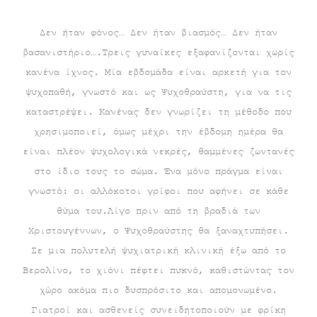
τρέχουσα
price
Δεν ήταν φόνος… Δεν ήταν βιασμός… Δεν ήταν
βασανιστήριο….Τρεις γυναίκες εξαφανίζονται χωρίς
τιμή
was:
κανένα ίχνος. Μία εβδομάδα είναι αρκετή για τον
είναι:
€16.60.
ψυχοπαθή, γνωστό και ως Ψυχοθραύστη, για να τις
καταστρέψει. Κανένας δεν γνωρίζει τη μέθοδο που
€14.94.
χρησιμοποιεί, όμως μέχρι την έβδομη ημέρα θα
είναι πλέον ψυχολογικά νεκρές, θαμμένες ζωντανές
στο ίδιο τους το σώμα. Ένα μόνο πράγμα είναι
γνωστό: οι αλλόκοτοι γρίφοι που αφήνει σε κάθε
θύμα του.Λίγο πριν από τη βραδιά των
Χριστουγέννων, ο Ψυχοθραύστης θα ξαναχτυπήσει.
Σε μια πολυτελή ψυχιατρική κλινική έξω από το
Βερολίνο, το χιόνι πέφτει πυκνό, καθιστώντας τον
χώρο ακόμα πιο δυσπρόσιτο και απομονωμένο.
Γιατροί και ασθενείς συνειδητοποιούν με φρίκη