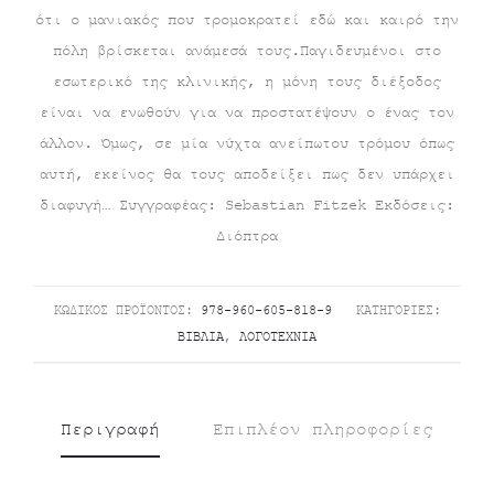
ότι ο μανιακός που τρομοκρατεί εδώ και καιρό την
πόλη βρίσκεται ανάμεσά τους.Παγιδευμένοι στο
εσωτερικό της κλινικής, η μόνη τους διέξοδος
είναι να ενωθούν για να προστατέψουν ο ένας τον
άλλον. Όμως, σε μία νύχτα ανείπωτου τρόμου όπως
αυτή, εκείνος θα τους αποδείξει πως δεν υπάρχει
διαφυγή… Συγγραφέας: Sebastian Fitzek Εκδόσεις:
Διόπτρα
ΚΩΔΙΚΌΣ ΠΡΟΪΌΝΤΟΣ:
978-960-605-818-9
ΚΑΤΗΓΟΡΊΕΣ:
ΒΙΒΛΊΑ
,
ΛΟΓΟΤΕΧΝΊΑ
Περιγραφή
Επιπλέον πληροφορίες