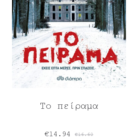
Το πείραμα
Original
Η
€
14.94
€
16.60