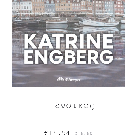
Η ένοικος
Original
Η
€
14.94
€
16.60