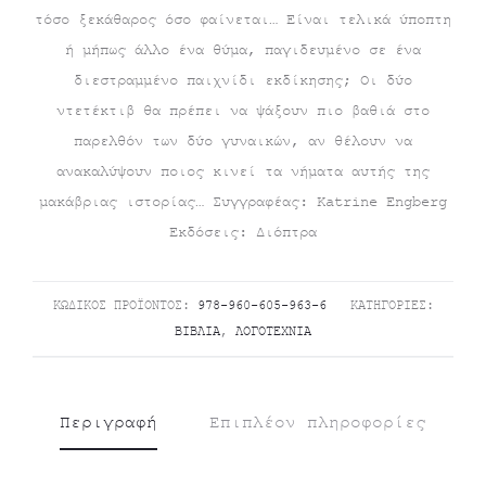
τόσο ξεκάθαρος όσο φαίνεται… Είναι τελικά ύποπτη
ή μήπως άλλο ένα θύμα, παγιδευμένο σε ένα
διεστραμμένο παιχνίδι εκδίκησης; Οι δύο
ντετέκτιβ θα πρέπει να ψάξουν πιο βαθιά στο
παρελθόν των δύο γυναικών, αν θέλουν να
ανακαλύψουν ποιος κινεί τα νήματα αυτής της
μακάβριας ιστορίας… Συγγραφέας: Katrine Engberg
Εκδόσεις: Διόπτρα
ΚΩΔΙΚΌΣ ΠΡΟΪΌΝΤΟΣ:
978-960-605-963-6
ΚΑΤΗΓΟΡΊΕΣ:
ΒΙΒΛΊΑ
,
ΛΟΓΟΤΕΧΝΊΑ
Περιγραφή
Επιπλέον πληροφορίες