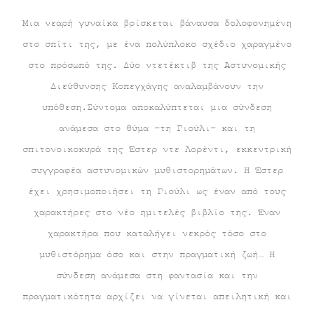
Μια νεαρή γυναίκα βρίσκεται βάναυσα δολοφονημένη
στο σπίτι της, με ένα πολύπλοκο σχέδιο χαραγμένο
στο πρόσωπό της. Δύο ντετέκτιβ της Αστυνομικής
Διεύθυνσης Κοπεγχάγης αναλαμβάνουν την
υπόθεση.Σύντομα αποκαλύπτεται μια σύνδεση
ανάμεσα στο θύμα –τη Γιούλι– και τη
σπιτονοικοκυρά της Έστερ ντε Λορέντι, εκκεντρική
συγγραφέα αστυνομικών μυθιστορημάτων. Η Έστερ
έχει χρησιμοποιήσει τη Γιούλι ως έναν από τους
χαρακτήρες στο νέο ημιτελές βιβλίο της. Έναν
χαρακτήρα που καταλήγει νεκρός τόσο στο
μυθιστόρημα όσο και στην πραγματική ζωή… Η
σύνδεση ανάμεσα στη φαντασία και την
πραγματικότητα αρχίζει να γίνεται απειλητική και