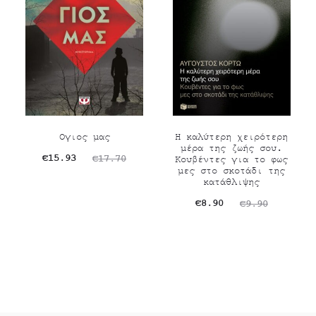
Ογιος μας
Η καλύτερη χειρότερη
μέρα της ζωής σου.
Original
Η
€
15.93
€
17.70
Κουβέντες για το φως
μες στο σκοτάδι της
τρέχουσα
price
κατάθλιψης
τιμή
was:
Original
Η
€
8.90
€
9.90
είναι:
€17.70.
τρέχουσα
price
€15.93.
τιμή
was:
είναι:
€9.90.
€8.90.