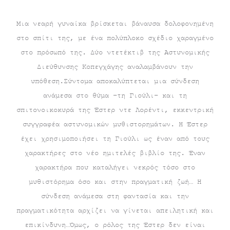
τρέχουσα
price
Μια νεαρή γυναίκα βρίσκεται βάναυσα δολοφονημένη
στο σπίτι της, με ένα πολύπλοκο σχέδιο χαραγμένο
τιμή
was:
στο πρόσωπό της. Δύο ντετέκτιβ της Αστυνομικής
είναι:
€16.60.
Διεύθυνσης Κοπεγχάγης αναλαμβάνουν την
υπόθεση.Σύντομα αποκαλύπτεται μια σύνδεση
€14.94.
ανάμεσα στο θύμα –τη Γιούλι– και τη
σπιτονοικοκυρά της Έστερ ντε Λορέντι, εκκεντρική
συγγραφέα αστυνομικών μυθιστορημάτων. Η Έστερ
έχει χρησιμοποιήσει τη Γιούλι ως έναν από τους
χαρακτήρες στο νέο ημιτελές βιβλίο της. Έναν
χαρακτήρα που καταλήγει νεκρός τόσο στο
μυθιστόρημα όσο και στην πραγματική ζωή… Η
σύνδεση ανάμεσα στη φαντασία και την
πραγματικότητα αρχίζει να γίνεται απειλητική και
επικίνδυνη…Όμως, ο ρόλος της Έστερ δεν είναι