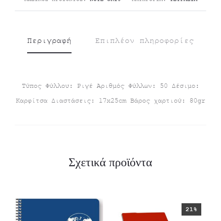
€1.00.
Περιγραφή
Επιπλέον πληροφορίες
Tύπος Φύλλου: Ριγέ Αριθμός Φύλλων: 50 Δέσιμο:
Καρφίτσα Διαστάσεις: 17x25cm Βάρος χαρτιού: 80gr
Σχετικά προϊόντα
21%