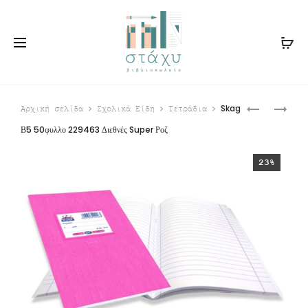
Produ
SKAG
SKAG
Skag
Αρχική σελίδα
Σχολικά Είδη
Τετράδια
Β5
Β5
navig
Β5 50φυλλο 229463 Διεθνές Super Ροζ
50ΦΥΛΛΟ
50ΦΥΛΛΟ
226103
226097
23%
ΔΙΕΘΝΈΣ
ΔΙΕΘΝΈΣ
SUPER
SUPER
ΚΊΤΡΙΝΟ
ΠΡΆΣΙΝΟ