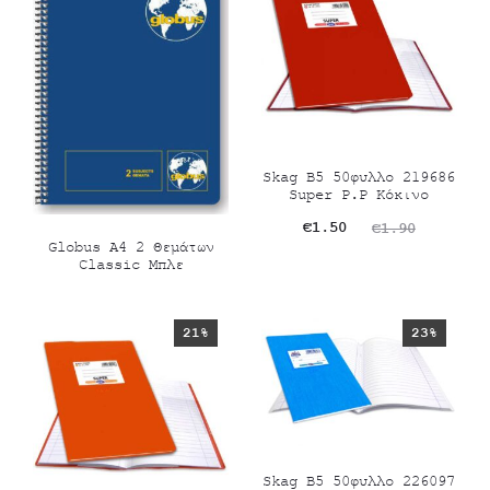
Skag Β5 50φυλλο 219686
Super P.P Κόκινο
Original
Η
€
1.50
€
1.90
Globus Α4 2 Θεμάτων
τρέχουσα
price
Classic Μπλε
τιμή
was:
είναι:
€1.90.
21%
23%
€1.50.
Skag Β5 50φυλλο 226097