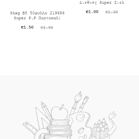
Διεθνές Super Σιελ
Original
Η
€
1.00
€
1.30
Skag Β5 50φυλλο 219686
Super P.P Πορτοκαλί
τρέχουσα
price
Original
Η
€
1.50
€
1.90
τιμή
was:
τρέχουσα
price
είναι:
€1.30.
τιμή
was:
€1.00.
είναι:
€1.90.
€1.50.