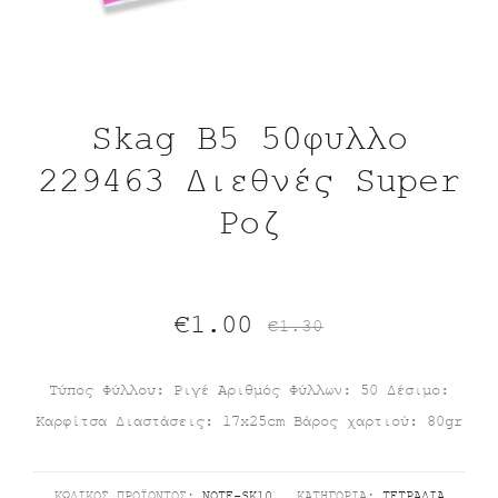
Skag Β5 50φυλλο
229463 Διεθνές Super
Ροζ
Original
Η
€
1.00
€
1.30
τρέχουσα
price
Tύπος Φύλλου: Ριγέ Αριθμός Φύλλων: 50 Δέσιμο:
Καρφίτσα Διαστάσεις: 17x25cm Βάρος χαρτιού: 80gr
τιμή
was:
είναι:
€1.30.
ΚΩΔΙΚΌΣ ΠΡΟΪΌΝΤΟΣ:
NOTE-SK10
ΚΑΤΗΓΟΡΊΑ:
ΤΕΤΡΆΔΙΑ