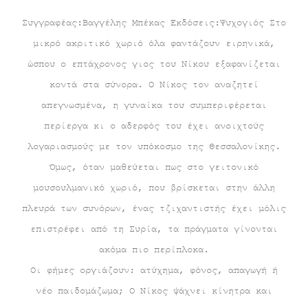
Συγγραφέας:Βαγγέλης Μπέκας Εκδόσεις:Ψυχογιός Στο
μικρό ακριτικό χωριό όλα φαντάζουν ειρηνικά,
ώσπου ο επτάχρονος γιος του Νίκου εξαφανίζεται
κοντά στα σύνορα. Ο Νίκος τον αναζητεί
απεγνωσμένα, η γυναίκα του συμπεριφέρεται
περίεργα κι ο αδερφός του έχει ανοιχτούς
λογαριασμούς με τον υπόκοσμο της Θεσσαλονίκης.
Όμως, όταν μαθεύεται πως στο γειτονικό
μουσουλμανικό χωριό, που βρίσκεται στην άλλη
πλευρά των συνόρων, ένας τζιχαντιστής έχει μόλις
επιστρέφει από τη Συρία, τα πράγματα γίνονται
ακόμα πιο περίπλοκα.
Οι φήμες οργιάζουν: ατύχημα, φόνος, απαγωγή ή
νέο παιδομάζωμα; Ο Νίκος ψάχνει κίνητρα και