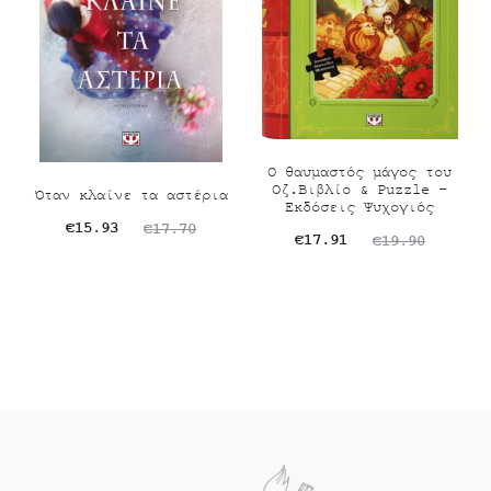
Ο θαυμαστός μάγος του
Οζ.Βιβλίο & Puzzle –
Όταν κλαίνε τα αστέρια
Εκδόσεις Ψυχογιός
Original
Η
€
15.93
€
17.70
Original
Η
€
17.91
€
19.90
τρέχουσα
price
τρέχουσα
price
τιμή
was:
τιμή
was:
είναι:
€17.70.
είναι:
€19.90.
€15.93.
€17.91.