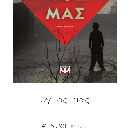
Ογιος μας
Original
Η
€
15.93
€
17.70