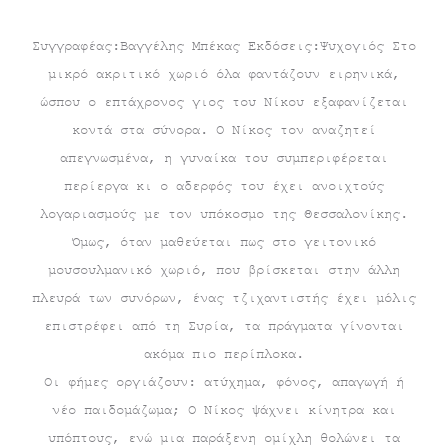
τρέχουσα
price
Συγγραφέας:Βαγγέλης Μπέκας Εκδόσεις:Ψυχογιός Στο
μικρό ακριτικό χωριό όλα φαντάζουν ειρηνικά,
τιμή
was:
ώσπου ο επτάχρονος γιος του Νίκου εξαφανίζεται
είναι:
€17.70.
κοντά στα σύνορα. Ο Νίκος τον αναζητεί
απεγνωσμένα, η γυναίκα του συμπεριφέρεται
€15.93.
περίεργα κι ο αδερφός του έχει ανοιχτούς
λογαριασμούς με τον υπόκοσμο της Θεσσαλονίκης.
Όμως, όταν μαθεύεται πως στο γειτονικό
μουσουλμανικό χωριό, που βρίσκεται στην άλλη
πλευρά των συνόρων, ένας τζιχαντιστής έχει μόλις
επιστρέφει από τη Συρία, τα πράγματα γίνονται
ακόμα πιο περίπλοκα.
Οι φήμες οργιάζουν: ατύχημα, φόνος, απαγωγή ή
νέο παιδομάζωμα; Ο Νίκος ψάχνει κίνητρα και
υπόπτους, ενώ μια παράξενη ομίχλη θολώνει τα