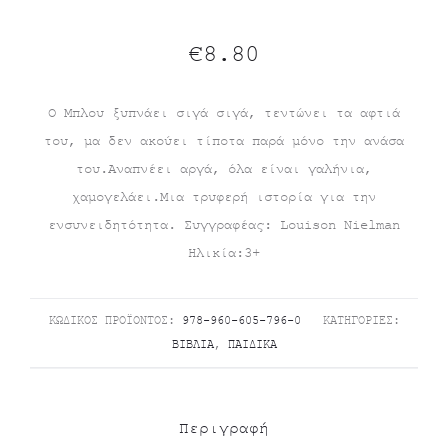
€
8.80
Ο Μπλου ξυπνάει σιγά σιγά, τεντώνει τα αφτιά
του, μα δεν ακούει τίποτα παρά μόνο την ανάσα
του.Αναπνέει αργά, όλα είναι γαλήνια,
χαμογελάει.Μια τρυφερή ιστορία για την
ενσυνειδητότητα. Συγγραφέας: Louison Nielman
Ηλικία:3+
ΚΩΔΙΚΌΣ ΠΡΟΪΌΝΤΟΣ:
978-960-605-796-0
ΚΑΤΗΓΟΡΊΕΣ:
ΒΙΒΛΊΑ
,
ΠΑΙΔΙΚΆ
Περιγραφή