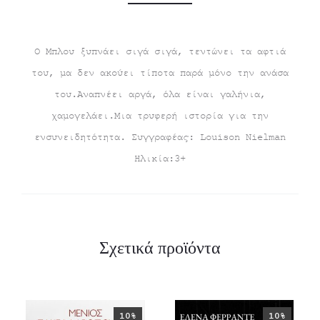
Ο Μπλου ξυπνάει σιγά σιγά, τεντώνει τα αφτιά
του, μα δεν ακούει τίποτα παρά μόνο την ανάσα
του.Αναπνέει αργά, όλα είναι γαλήνια,
χαμογελάει.Μια τρυφερή ιστορία για την
ενσυνειδητότητα. Συγγραφέας: Louison Nielman
Ηλικία:3+
Σχετικά προϊόντα
10%
10%