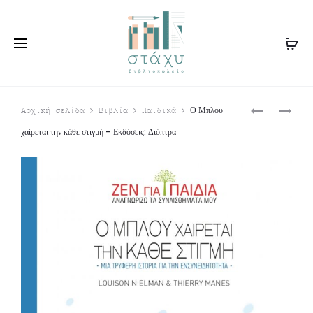
Produ
Ο
Ο
Ο Μπλου
Αρχική σελίδα
Βιβλία
Παιδικά
ΡΌΛΙ
ΤΊΤΟ
navig
χαίρεται την κάθε στιγμή – Εκδόσεις: Διόπτρα
ΣΚΈΦΤΕΤΑΙ
ΜΑΘΑΊΝΕΙ
ΑΣΤΑΜΆΤΗΤΑ
ΝΑ
–
ΣΥΓΚΕΝΤΡΏΝ
ΕΚΔΌΣΕΙΣ:
–
ΔΙΌΠΤΡΑ
ΕΚΔΌΣΕΙΣ:
ΔΙΌΠΤΡΑ