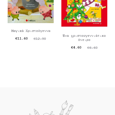
Μαγικά Χριστούγεννα
Ένα χριστουγεννιάτικο
Original
Η
€
11.60
€
12.90
όνειρο
τρέχουσα
price
Original
Η
€
4.60
€
6.60
τιμή
was:
τρέχουσα
price
είναι:
€12.90.
τιμή
was:
€11.60.
είναι:
€6.60.
€4.60.