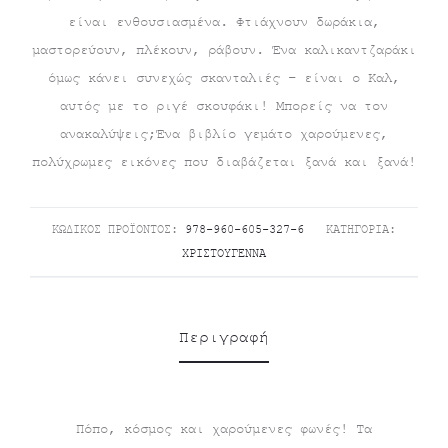
τιμή
was:
είναι ενθουσιασμένα. Φτιάχνουν δωράκια,
είναι:
€8.80.
μαστορεύουν, πλέκουν, ράβουν. Ένα καλικαντζαράκι
όμως κάνει συνεχώς σκανταλιές – είναι ο Καλ,
€7.00.
αυτός με το ριγέ σκουφάκι! Μπορείς να τον
ανακαλύψεις;Ένα βιβλίο γεμάτο χαρούμενες,
πολύχρωμες εικόνες που διαβάζεται ξανά και ξανά!
ΚΩΔΙΚΌΣ ΠΡΟΪΌΝΤΟΣ:
978-960-605-327-6
ΚΑΤΗΓΟΡΊΑ:
ΧΡΙΣΤΟΎΓΕΝΝΑ
Περιγραφή
Πόπο, κόσμος και χαρούμενες φωνές! Τα