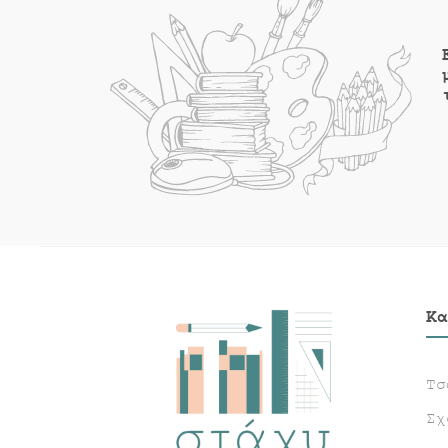
Κα
Τσ
Σχ