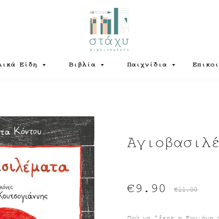
λικά Είδη
Βιβλία
Παιχνίδια
Επικοι
Αγιοβασιλ
Original
Η
€
9.90
€
11.00
τρέχουσα
price
Πού να ’ξερε η Ερμιόνη 