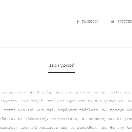
SHARE
FACEBOOK
TWITTE
Περιγραφή
 γράμμα στον Αϊ-Βασίλη, που του ζητούσε να μην έρθει και
αξέχαστο! Ένα ταξίδι που ξεκίνησε από τα πιο γλυκά και α
ν τσέπη για τον γυρισμό, καβάλησε ποδήλατο και προσγειώθ
ηδόνια, οι ελέφαντες, τα ποντίκια, οι κούκλες και οι χιο
ακαλύψει μυστικά κρυμμένα από το παρελθόν, που θα της λύ