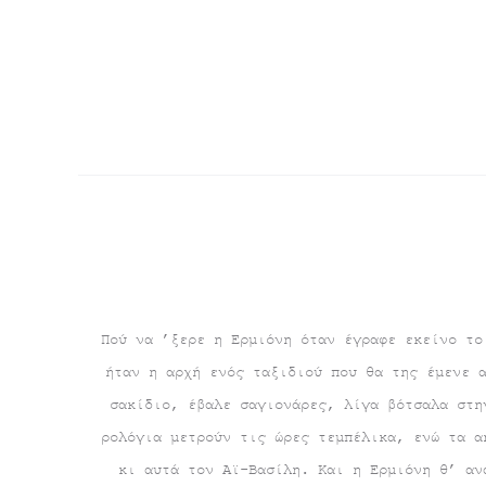
Πού να ’ξερε η Ερμιόνη όταν έγραφε εκείνο το
ήταν η αρχή ενός ταξιδιού που θα της έμενε 
σακίδιο, έβαλε σαγιονάρες, λίγα βότσαλα στη
ρολόγια μετρούν τις ώρες τεμπέλικα, ενώ τα α
κι αυτά τον Αϊ-Βασίλη. Και η Ερμιόνη θ’ αν