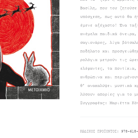
Βασίλη, που του ζητούσε
τιμή
was:
υπόσχεση, πως αυτό θα ή
έμενε αξέχαστο! Ένα ταξ
είναι:
€11.00.
ανέμελα παιδικά όνειρα,
€9.90.
σαγιονάρες, λίγα βότσαλ
ποδήλατο και προσγειώθη
ρολόγια μετρούν τις ώρε
ελέφαντες, τα ποντίκια,
ανθρώπινα και περιμένου
θ’ ανακαλύψει μυστικά κ
λύσουν απορίες για το μ
Συγγραφέας: Μαριέττα Κό
ΚΩΔΙΚΌΣ ΠΡΟΪΌΝΤΟΣ:
978-618