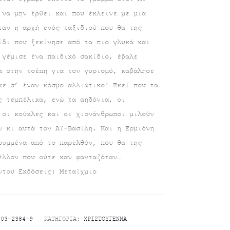
 να μην έρθει και που έκλεινε με μια
ταν η αρχή ενός ταξιδιού που θα της
ίδι που ξεκίνησε από τα πιο γλυκά και
 γέμισε ένα παιδικό σακίδιο, έβαλε
α στην τσέπη για τον γυρισμό, καβάλησε
κε σ’ έναν κόσμο αλλιώτικο! Εκεί που τα
ς τεμπέλικα, ενώ τα αηδόνια, οι
 οι κούκλες και οι χιονάνθρωποι μιλούν
ν κι αυτά τον Αϊ-Βασίλη. Και η Ερμιόνη
ρυμμένα από το παρελθόν, που θα της
έλλον που ούτε καν φανταζόταν…
ντου Εκδόσεις: Μεταίχμιο
-03-2384-9
ΚΑΤΗΓΟΡΊΑ:
ΧΡΙΣΤΟΎΓΕΝΝΑ