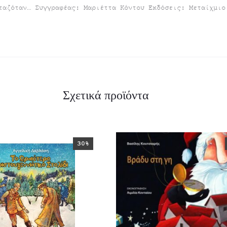
ταζόταν… Συγγραφέας: Μαριέττα Κόντου Εκδόσεις: Μεταίχμιο
Σχετικά προϊόντα
30%