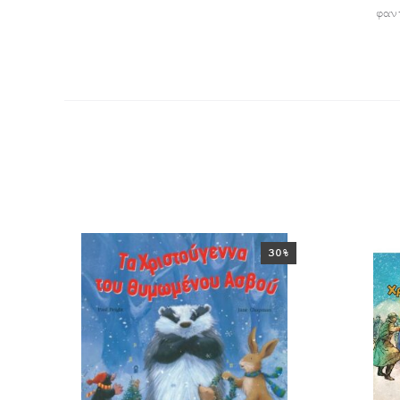
φαν
30%