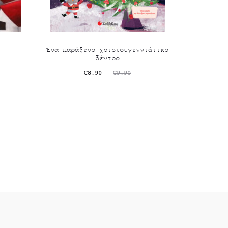
Ένα παράξενο χριστουγεννιάτικο
δέντρο
Original
Η
€
8.90
€
9.90
τρέχουσα
price
τιμή
was:
είναι:
€9.90.
€8.90.