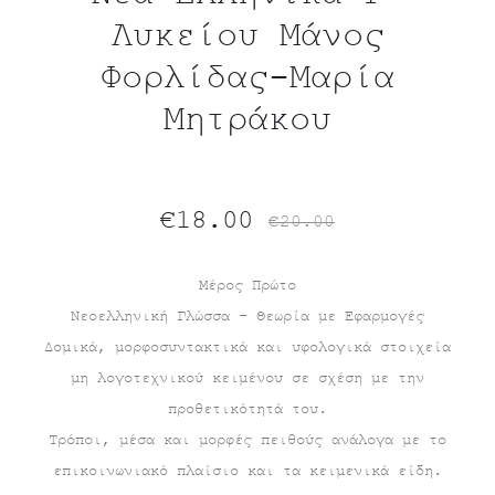
Λυκείου Μάνος
Φορλίδας-Μαρία
Μητράκου
Original
Η
€
18.00
€
20.00
τρέχουσα
price
Μέρος Πρώτο
Νεοελληνική Γλώσσα – Θεωρία με Εφαρμογές
τιμή
was:
Δομικά, μορφοσυντακτικά και υφολογικά στοιχεία
είναι:
€20.00.
μη λογοτεχνικού κειμένου σε σχέση με την
προθετικότητά του.
€18.00.
Τρόποι, μέσα και μορφές πειθούς ανάλογα με το
επικοινωνιακό πλαίσιο και τα κειμενικά είδη.