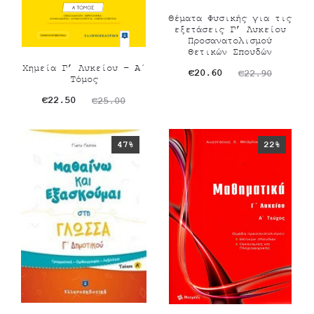
Θέματα Φυσικής για τις
εξετάσεις Γ’ Λυκείου
Προσανατολισμού
Θετικών Σπουδών
Χημεία Γ’ Λυκείου – Α΄
Original
Η
€
20.60
€
22.90
Τόμος
τρέχουσα
price
Original
Η
€
22.50
€
25.00
τιμή
was:
τρέχουσα
price
είναι:
€22.90.
τιμή
was:
47%
22%
€20.60.
είναι:
€25.00.
€22.50.