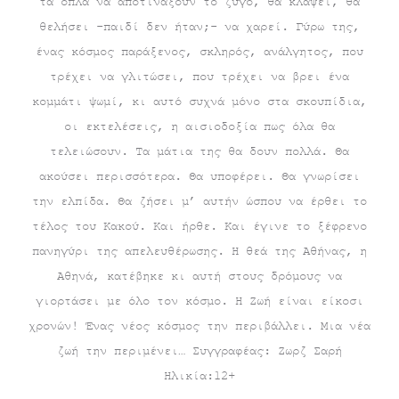
τα όπλα να αποτινάξουν το ζυγό, θα κλάψει, θα
θελήσει -παιδί δεν ήταν;- να χαρεί. Γύρω της,
ένας κόσμος παράξενος, σκληρός, ανάλγητος, που
τρέχει να γλιτώσει, που τρέχει να βρει ένα
κομμάτι ψωμί, κι αυτό συχνά μόνο στα σκουπίδια,
οι εκτελέσεις, η αισιοδοξία πως όλα θα
τελειώσουν. Τα μάτια της θα δουν πολλά. Θα
ακούσει περισσότερα. Θα υποφέρει. Θα γνωρίσει
την ελπίδα. Θα ζήσει μ’ αυτήν ώσπου να έρθει το
τέλος του Κακού. Και ήρθε. Και έγινε το ξέφρενο
πανηγύρι της απελευθέρωσης. Η θεά της Αθήνας, η
Αθηνά, κατέβηκε κι αυτή στους δρόμους να
γιορτάσει με όλο τον κόσμο. Η Ζωή είναι είκοσι
χρονών! Ένας νέος κόσμος την περιβάλλει. Μια νέα
ζωή την περιμένει… Συγγραφέας: Ζωρζ Σαρή
Ηλικία:12+