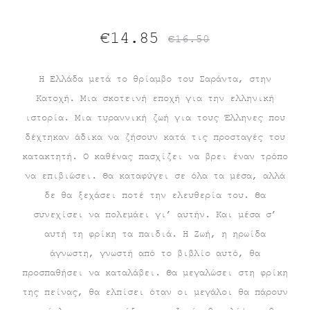
Original
Η
€
14.85
€
16.50
τρέχουσα
price
Η Ελλάδα μετά το θρίαμβο του Σαράντα, στην
Κατοχή. Μια σκοτεινή εποχή για την ελληνική
τιμή
was:
ιστορία. Μια τυραννική ζωή για τους Έλληνες που
είναι:
€16.50.
δέχτηκαν άδικα να ζήσουν κατά τις προσταγές του
κατακτητή. Ο καθένας πασχίζει να βρει έναν τρόπο
€14.85.
να επιβιώσει. Θα καταφύγει σε όλα τα μέσα, αλλά
δε θα ξεχάσει ποτέ την ελευθερία του. Θα
συνεχίσει να πολεμάει γι’ αυτήν. Και μέσα σ’
αυτή τη φρίκη τα παιδιά. Η Ζωή, η ηρωίδα
άγνωστη, γνωστή από το βιβλίο αυτό, θα
προσπαθήσει να καταλάβει. Θα μεγαλώσει στη φρίκη
της πείνας, θα ελπίσει όταν οι μεγάλοι θα πάρουν