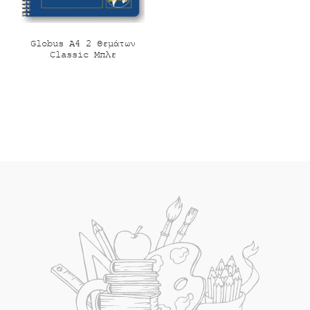
τρέχουσα
price
τιμή
was:
Globus Α4 2 Θεμάτων
Classic Μπλε
είναι:
€6.00.
€4.00.