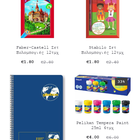
Faber-Castell Σετ
Stabilo Σετ
Ξυλομπογιές 12τμχ
Ξυλομπογιές 12τμχ
Original
Η
Original
Η
€
1.80
€
1.80
€
2.80
€
2.40
τρέχουσα
price
τρέχουσα
price
τιμή
was:
τιμή
was:
33%
είναι:
€2.80.
είναι:
€2.40.
€1.80.
€1.80.
Pelikan Tempera Paint
25ml 6τμχ
Original
Η
€
4.00
€
6.00