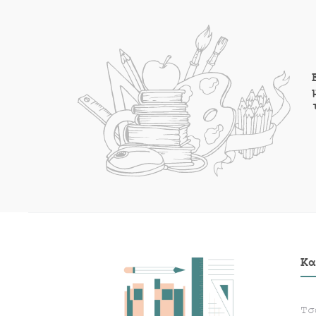
Κα
Τσ