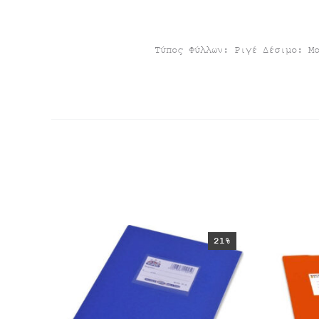
Τύπος Φύλλων: Ριγέ Δέσιμο: Μ
21%