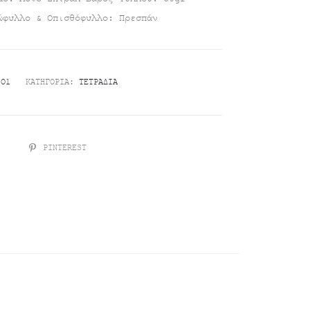
ώφυλλο & Οπισθόφυλλο: Πρεσπάν
SO1
ΚΑΤΗΓΟΡΊΑ:
ΤΕΤΡΆΔΙΑ
R
PINTEREST