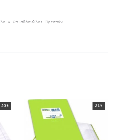
λλο & Οπισθόφυλλο: Πρεσπάν
23%
21%