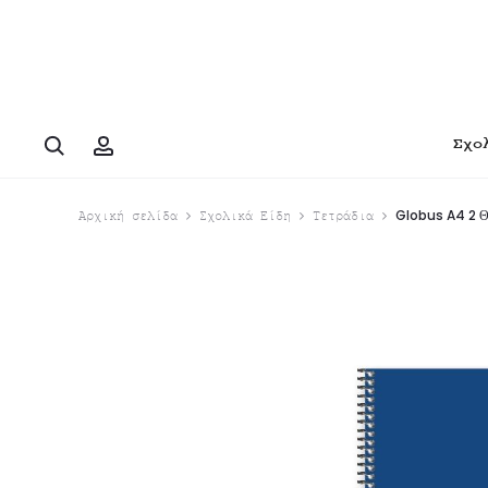
Search
Account
Σχο
Globus A4 2 Θ
Αρχική σελίδα
Σχολικά Είδη
Τετράδια