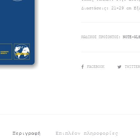
Διαστάσεις: 21×29 cm Εξ
τιμή
was:
είναι:
€3.90.
ΚΩΔΙΚΌΣ ΠΡΟΪΌΝΤΟΣ:
NOTE-GL
€3.10.
SHARE
FACEBOOK
TWITTE
Περιγραφή
Επιπλέον πληροφορίες