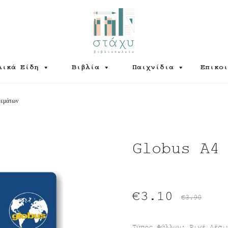
λικά Είδη
Βιβλία
Παιχνίδια
Επικοι
εμάτων
Globus A4
Original
Η
€
3.10
€
3.90
τρέχουσα
price
Τύπος Φύλλων: Ριγέ Δέσι