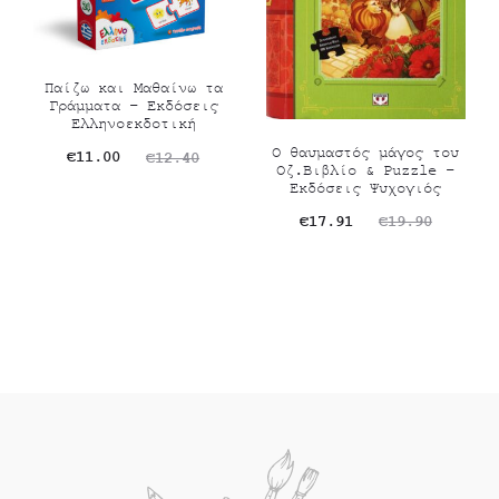
Παίζω και Μαθαίνω τα
Γράμματα – Εκδόσεις
Ελληνοεκδοτική
Ο θαυμαστός μάγος του
Original
Η
€
11.00
€
12.40
Οζ.Βιβλίο & Puzzle –
Εκδόσεις Ψυχογιός
τρέχουσα
price
Original
Η
€
17.91
€
19.90
τιμή
was:
τρέχουσα
price
είναι:
€12.40.
τιμή
was:
€11.00.
είναι:
€19.90.
€17.91.