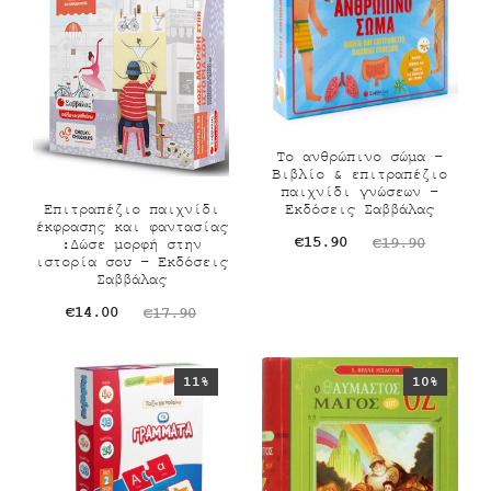
Το ανθρώπινο σώμα –
Βιβλίο & επιτραπέζιο
παιχνίδι γνώσεων –
Επιτραπέζιο παιχνίδι
Εκδόσεις Σαββάλας
έκφρασης και φαντασίας
Original
Η
€
15.90
€
19.90
:Δώσε μορφή στην
ιστορία σου – Εκδόσεις
τρέχουσα
price
Σαββάλας
τιμή
was:
Original
Η
€
14.00
€
17.90
είναι:
€19.90.
τρέχουσα
price
€15.90.
τιμή
was:
11%
10%
είναι:
€17.90.
€14.00.