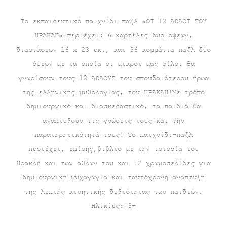
Το εκπαιδευτικό παιχνίδι-παζλ «ΟΙ 12 ΑΘΛΟΙ ΤΟΥ
ΗΡΑΚΛΗ» περιέχει: 6 καρτέλες δύο όψεων,
διαστάσεων 16 x 23 εκ., και 36 κομμάτια παζλ δύο
όψεων με τα οποία οι μικροί μας φίλοι θα
γνωρίσουν τους 12 ΑΘΛΟΥΣ του σπουδαιότερου ήρωα
της ελληνικής μυθολογίας, του ΗΡΑΚΛΗ!Με τρόπο
δημιουργικό και διασκεδαστικό, τα παιδιά θα
αναπτύξουν τις γνώσεις τους και την
παρατηρητικότητά τους! Το παιχνίδι-παζλ
περιέχει, επίσης,βιβλίο με την ιστορία του
Ηρακλή και των άθλων του και 12 χρωμοσελίδες για
δημιουργική ψυχαγωγία και ταυτόχρονη ανάπτυξη
της λεπτής κινητικής δεξιότητας των παιδιών.
Ηλικίες: 3+