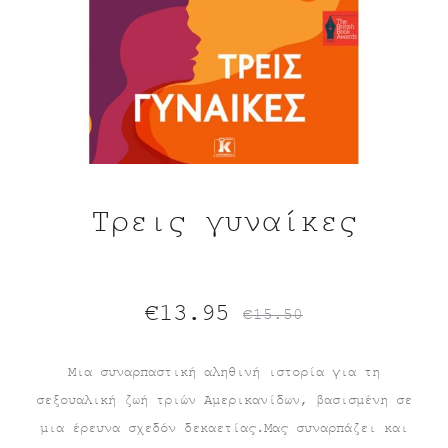
Τρεις γυναίκες
Original
Η
€
13.95
€
15.50
τρέχουσα
price
Μια συναρπαστική αληθινή ιστορία για τη
σεξουαλική ζωή τριών Αμερικανίδων, βασισμένη σε
τιμή
was:
μια έρευνα σχεδόν δεκαετίας.Μας συναρπάζει και