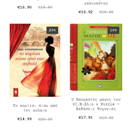
γκάνγκστερ
Original
Η
€
16.90
€
18.80
Original
Η
€
16.92
€
18.80
τρέχουσα
price
τρέχουσα
price
τιμή
was:
τιμή
was:
25%
10%
είναι:
€18.80.
είναι:
€18.80.
€16.90.
€16.92.
Ο θαυμαστός μάγος του
Οζ.Βιβλίο & Puzzle –
Το κορίτσι πίσω από
Εκδόσεις Ψυχογιός
την αυλαία
Original
Η
€
17.91
€
19.90
Original
Η
€
14.99
€
20.00
τρέχουσα
price
τρέχουσα
price