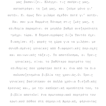
είναι:
€15.50.
μας βασανίζει. Ελέγχει τις σκέψεις μας,
καταστρέφει τη ζωή μας, και ζούμε μόνο γι’
€13.95.
αυτήν. Κι όμως δεν μιλάμε σχεδόν ποτέ γι’ αυτήν.
Και σαν μια θαμμένη δύναμη στις ζωές μας, η
επιθυμία παραμένει σε μεγάλο βαθμό ανεξερεύνητη
–μέχρι τώρα. Η δημοσιογράφος Λίζα Ταντέο έχει
διασχίσει έξι φορές τη χώρα για να μιλήσει με
συνηθισμένες γυναίκες από διαφορετικές περιοχές
και κοινωνικές τάξεις. Το αποτέλεσμα, οι Τρεις
γυναίκες, είναι το βαθύτερο πορτρέτο της
επιθυμίας που γράφτηκε ποτέ κι ένα από τα πιο
πολυσυζητημένα βιβλία της χρονιάς.Οι Τρεις
γυναίκες βασίστηκαν σε πολλά χρόνια διεξοδικής
έρευνας και, με την εκπληκτική αμεσότητά του, το
βιβλίο αποτελεί ένα πρωτοποριακό πορτρέτο του
ερωτικού πόθου στη σημερινή Αμερική, φέρνοντας