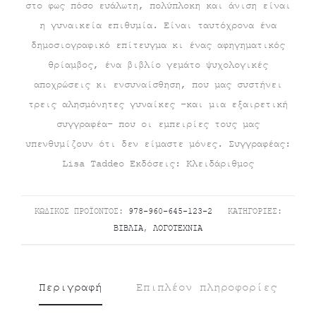
στο φως πόσο ευάλωτη, πολύπλοκη και άνιση είναι
η γυναικεία επιθυμία. Είναι ταυτόχρονα ένα
δημοσιογραφικό επίτευγμα κι ένας αφηγηματικός
θρίαμβος, ένα βιβλίο γεμάτο ψυχολογικές
αποχρώσεις κι ενσυναίσθηση, που μας συστήνει
τρεις αλησμόνητες γυναίκες –και μια εξαιρετική
συγγραφέα– που οι εμπειρίες τους μας
υπενθυμίζουν ότι δεν είμαστε μόνες. Συγγραφέας:
Lisa Taddeo Εκδόσεις: Κλειδάριθμος
ΚΩΔΙΚΌΣ ΠΡΟΪΌΝΤΟΣ:
978-960-645-123-2
ΚΑΤΗΓΟΡΊΕΣ:
ΒΙΒΛΊΑ
,
ΛΟΓΟΤΕΧΝΊΑ
Περιγραφή
Επιπλέον πληροφορίες