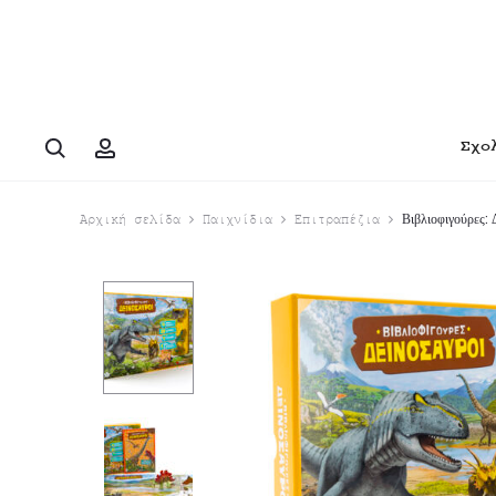
Search
Account
Σχο
Βιβλιοφιγούρες: 
Αρχική σελίδα
Παιχνίδια
Επιτραπέζια