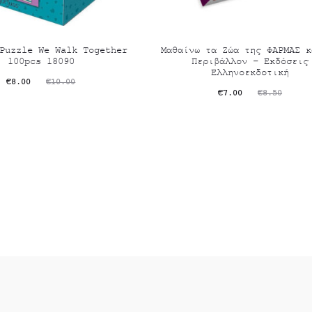
Puzzle We Walk Together
Μαθαίνω τα Ζώα της ΦΑΡΜΑΣ κ
100pcs 18090
Περιβάλλον – Εκδόσεις
Ελληνοεκδοτική
riginal
Η
€
8.00
€
10.00
Original
Η
€
7.00
€
8.50
σα
price
τρέχουσα
price
μή
was:
τιμή
was:
ι:
€10.00.
είναι:
€8.50.
0.
€7.00.