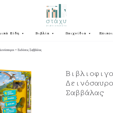
λικά Είδη
Βιβλία
Παιχνίδια
Επικοι
Δεινόσαυροι – Εκδόσεις Σαββάλας
Βιβλιοφιγ
Δεινόσαυρ
Σαββάλας