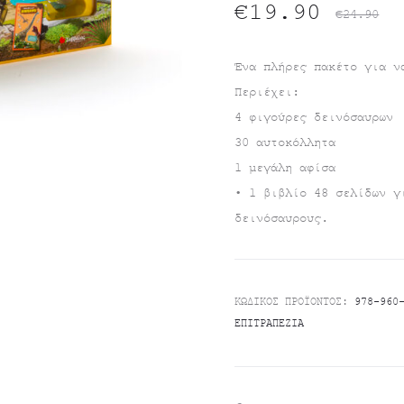
Original
Η
€
19.90
€
24.90
τρέχουσα
price
Ένα πλήρες πακέτο για ν
Περιέχει:
τιμή
was:
4 φιγούρες δεινόσαυρων
30 αυτοκόλλητα
είναι:
€24.90.
1 μεγάλη αφίσα
€19.90.
• 1 βιβλίο 48 σελίδων γ
δεινόσαυρους.
ΚΩΔΙΚΌΣ ΠΡΟΪΌΝΤΟΣ:
978-960
ΕΠΙΤΡΑΠΈΖΙΑ