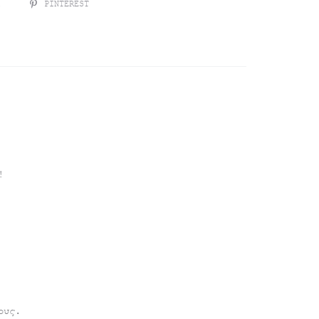
R
PINTEREST
!
ους.