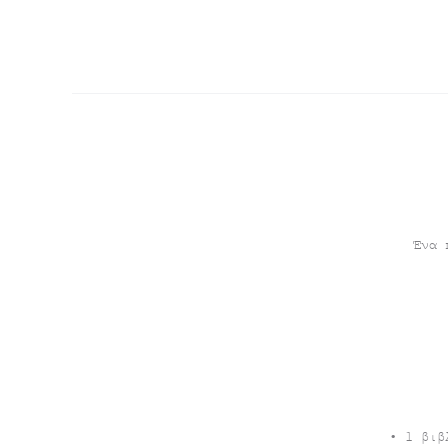
Ένα 
• 1 βιβ