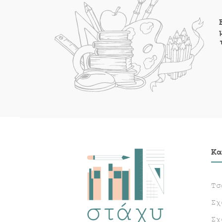
Κα
Τσ
Σχ
Σχ