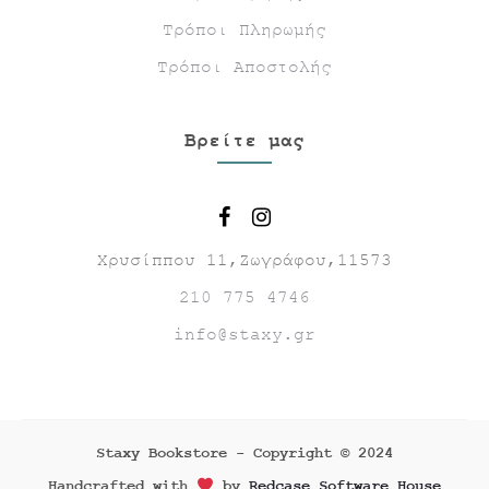
Τρόποι Πληρωμής
Τρόποι Αποστολής
Βρείτε μας
Χρυσίππου 11,Ζωγράφου,11573
210 775 4746
info@staxy.gr
Staxy Bookstore - Copyright © 2024
Handcrafted with
by
Redcase Software House