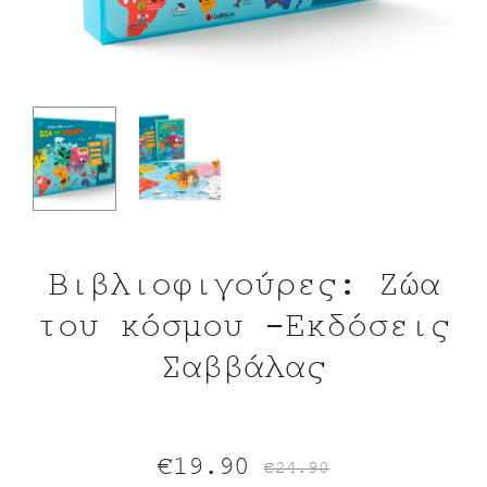
Βιβλιοφιγούρες: Ζώα
του κόσμου -Εκδόσεις
Σαββάλας
Original
Η
€
19.90
€
24.90