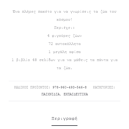
τρέχουσα
price
Ένα πλήρες πακέτο για να γνωρίσεις τα ζώα του
κόσμου!
τιμή
was:
Περιέχει:
είναι:
€24.90.
4 φιγούρες ζώων
72 αυτοκόλλητα
€19.90.
1 μεγάλη αφίσα
1 βιβλίο 48 σελίδων για να μάθεις τα πάντα για
τα ζώα.
ΚΩΔΙΚΌΣ ΠΡΟΪΌΝΤΟΣ:
978-960-493-546-8
ΚΑΤΗΓΟΡΊΕΣ:
ΠΑΙΧΝΊΔΙΑ
,
ΕΚΠΑΙΔΕΥΤΙΚΆ
Περιγραφή