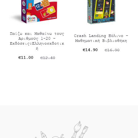
Παίζω και Μαθαίνω τους
Crash Landing Ξύλινο –
Αριθμούς 1-20 –
Μαθηματική Βιβλιοθήκη
Εκδόσεις:Ελληνοεκδοτικ
ή
Original
Η
€
14.90
€
16.90
Original
Η
€
11.00
€
12.40
τρέχουσα
price
τρέχουσα
price
τιμή
was:
τιμή
was:
είναι:
€16.90.
είναι:
€12.40.
€14.90.
€11.00.