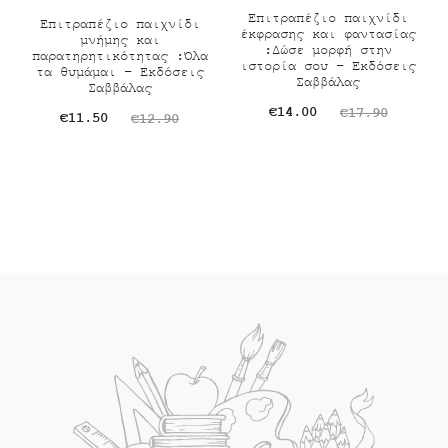
Επιτραπέζιο παιχνίδι
Επιτραπέζιο παιχνίδι
έκφρασης και φαντασίας
μνήμης και
:Δώσε μορφή στην
παρατηρητικότητας :Όλα
ιστορία σου – Εκδόσεις
τα θυμάμαι – Εκδόσεις
Σαββάλας
Σαββάλας
Original
Η
€
14.00
€
17.90
Original
Η
€
11.50
€
12.90
τρέχουσα
price
τρέχουσα
price
τιμή
was:
τιμή
was:
είναι:
€17.90.
είναι:
€12.90.
€14.00.
€11.50.