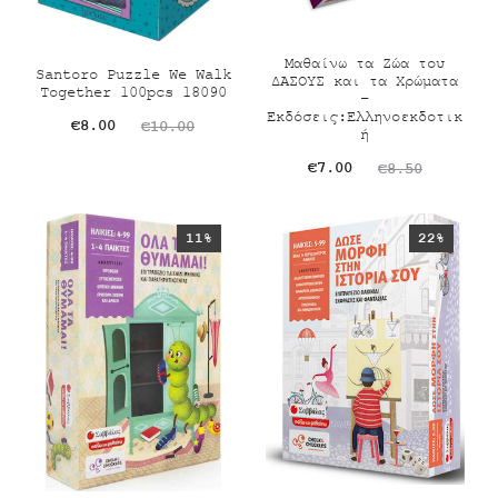
Μαθαίνω τα Ζώα του
Santoro Puzzle We Walk
ΔΑΣΟΥΣ και τα Χρώματα
Together 100pcs 18090
–
Εκδόσεις:Ελληνοεκδοτικ
Original
Η
€
8.00
€
10.00
ή
τρέχουσα
price
Original
Η
€
7.00
€
8.50
τιμή
was:
τρέχουσα
price
είναι:
€10.00.
τιμή
was:
11%
22%
€8.00.
είναι:
€8.50.
€7.00.