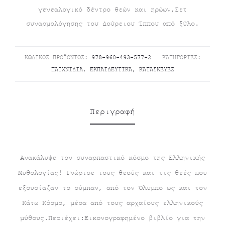
γενεαλογικό δέντρο θεών και ηρώων,Σετ
συναρμολόγησης του Δούρειου Ίππου από ξύλο.
ΚΩΔΙΚΌΣ ΠΡΟΪΌΝΤΟΣ:
978-960-493-577-2
ΚΑΤΗΓΟΡΊΕΣ:
ΠΑΙΧΝΊΔΙΑ
,
ΕΚΠΑΙΔΕΥΤΙΚΆ
,
ΚΑΤΑΣΚΕΥΈΣ
Περιγραφή
Ανακάλυψε τον συναρπαστικό κόσμο της Ελληνικής
Μυθολογίας! Γνώρισε τους θεούς και τις θεές που
εξουσίαζαν το σύμπαν, από τον Όλυμπο ως και τον
Κάτω Κόσμο, μέσα από τους αρχαίους ελληνικούς
μύθους.Περιέχει:Εικονογραφημένο βιβλίο για την