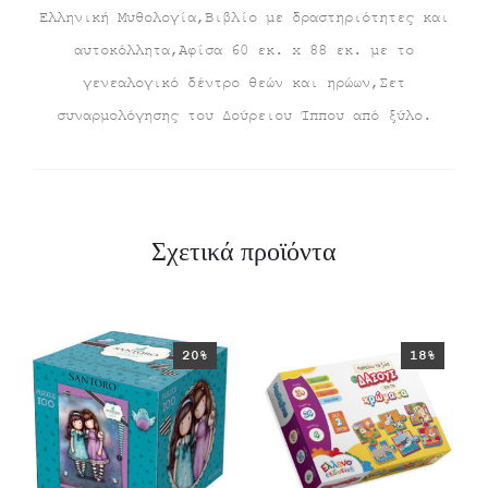
Ελληνική Μυθολογία,Βιβλίο με δραστηριότητες και
αυτοκόλλητα,Αφίσα 60 εκ. x 88 εκ. με το
γενεαλογικό δέντρο θεών και ηρώων,Σετ
συναρμολόγησης του Δούρειου Ίππου από ξύλο.
Σχετικά προϊόντα
20%
18%