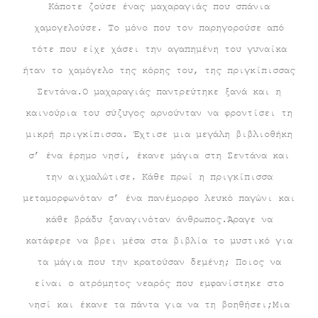
Κάποτε ζούσε ένας μαχαραγιάς που σπάνια
χαμογελούσε. Το μόνο που τον παρηγορούσε από
τότε που είχε χάσει την αγαπημένη του γυναίκα
ήταν το χαμόγελο της κόρης του, της πριγκίπισσας
Σεντάνα.Ο μαχαραγιάς παντρεύτηκε ξανά και η
καινούρια του σύζυγος αρνούνταν να φροντίσει τη
μικρή πριγκίπισσα. Έχτισε μια μεγάλη βιβλιοθήκη
σ’ ένα έρημο νησί, έκανε μάγια στη Σεντάνα και
την αιχμαλώτισε. Κάθε πρωί η πριγκίπισσα
μεταμορφωνόταν σ’ ένα πανέμορφο λευκό παγώνι και
κάθε βράδυ ξαναγινόταν άνθρωπος.Άραγε να
κατάφερε να βρει μέσα στα βιβλία το μυστικό για
τα μάγια που την κρατούσαν δεμένη; Ποιος να
είναι ο ατρόμητος νεαρός που εμφανίστηκε στο
νησί και έκανε τα πάντα για να τη βοηθήσει;Μια