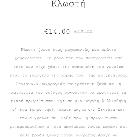
Κλωστή
Original
Η
€
14.00
€
17.00
τρέχουσα
price
Κάποτε ζούσε ένας μαχαραγιάς που σπάνια
χαμογελούσε. Το μόνο που τον παρηγορούσε από
τιμή
was:
τότε που είχε χάσει την αγαπημένη του γυναίκα
είναι:
€17.00.
ήταν το χαμόγελο της κόρης του, της πριγκίπισσας
Σεντάνα.Ο μαχαραγιάς παντρεύτηκε ξανά και η
€14.00.
καινούρια του σύζυγος αρνούνταν να φροντίσει τη
μικρή πριγκίπισσα. Έχτισε μια μεγάλη βιβλιοθήκη
σ’ ένα έρημο νησί, έκανε μάγια στη Σεντάνα και
την αιχμαλώτισε. Κάθε πρωί η πριγκίπισσα
μεταμορφωνόταν σ’ ένα πανέμορφο λευκό παγώνι και
κάθε βράδυ ξαναγινόταν άνθρωπος.Άραγε να