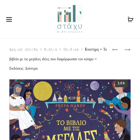
Produ
Ο
ΚΆΠΟΤΕ…
Eπιστήμη – Το
Αρχική σελίδα
Βιβλία
Παιδικά
ΚΡΥΦΌΣ
10
navig
βιβλίο με τις μεγάλες ιδέες που διαμόρφωσαν τον κόσμο –
ΜΟΥ
ΥΠΈΡΟΧΕΣ
Εκδόσεις: Διόπτρα
ΧΙΜΠΑΤΖΉΣ
ΓΥΝΑΊΚΕΣ
–
–
10%
ΕΚΔΌΣΕΙΣ:
ΕΚΔΌΣΕΙΣ:
ΔΙΌΠΤΡΑ
ΔΙΌΠΤΡΑ