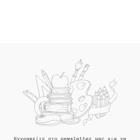
τρέχουσα
price
τιμή
was:
τιμή
was:
είναι:
€16.60.
είναι:
€14.40.
€14.94.
€12.96.
Εγγραφείτε στο newsletter μας για να