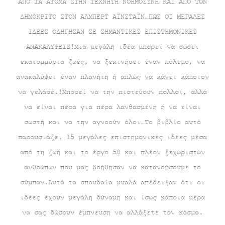
ΑΠΟ ΤΑ ΑΤΟΜΑ ΣΤΗΝ ΤΕΧΝΗΤΗ ΝΟΗΜΟΣΥΝΗ ΚΑΙ ΑΠΟ ΤΟΝ
ΔΗΜΟΚΡΙΤΟ ΣΤΟΝ ΑΛΜΠΕΡΤ ΑΪΝΣΤΑΪΝ…ΠΩΣ ΟΙ ΜΕΓΑΛΕΣ
ΙΔΕΕΣ ΟΔΗΓΗΣΑΝ ΣΕ ΣΗΜΑΝΤΙΚΕΣ ΕΠΙΣΤΗΜΟΝΙΚΕΣ
ΑΝΑΚΑΛΥΨΕΙΣ!Μια μεγάλη ιδέα μπορεί να σώσει
εκατομμύρια ζωές, να ξεκινήσει έναν πόλεμο, να
ανακαλύψει έναν πλανήτη ή απλώς να κάνει κάποιον
να γελάσει!Μπορεί να την πιστεύουν πολλοί, αλλά
να είναι πέρα για πέρα λανθασμένη ή να είναι
σωστή και να την αγνοούν όλοι…Το βιβλίο αυτό
παρουσιάζει 15 μεγάλες επιστημονικές ιδέες μέσα
από τη ζωή και το έργο 50 και πλέον ξεχωριστών
ανθρώπων που μας βοήθησαν να κατανοήσουμε το
σύμπαν.Αυτά τα σπουδαία μυαλά απέδειξαν ότι οι
ιδέες έχουν μεγάλη δύναμη και ίσως κάποια μέρα
να σας δώσουν έμπνευση να αλλάξετε τον κόσμο.