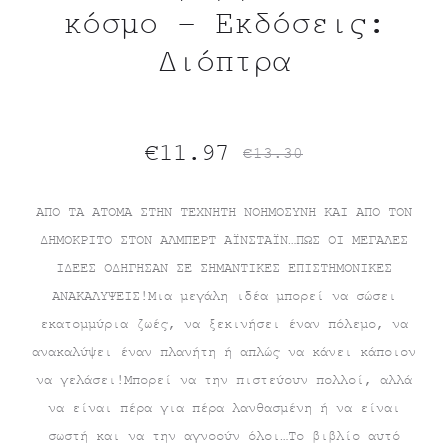
κόσμο – Εκδόσεις:
Διόπτρα
Original
Η
€
11.97
€
13.30
τρέχουσα
price
ΑΠΟ ΤΑ ΑΤΟΜΑ ΣΤΗΝ ΤΕΧΝΗΤΗ ΝΟΗΜΟΣΥΝΗ ΚΑΙ ΑΠΟ ΤΟΝ
ΔΗΜΟΚΡΙΤΟ ΣΤΟΝ ΑΛΜΠΕΡΤ ΑΪΝΣΤΑΪΝ…ΠΩΣ ΟΙ ΜΕΓΑΛΕΣ
τιμή
was:
ΙΔΕΕΣ ΟΔΗΓΗΣΑΝ ΣΕ ΣΗΜΑΝΤΙΚΕΣ ΕΠΙΣΤΗΜΟΝΙΚΕΣ
είναι:
€13.30.
ΑΝΑΚΑΛΥΨΕΙΣ!Μια μεγάλη ιδέα μπορεί να σώσει
εκατομμύρια ζωές, να ξεκινήσει έναν πόλεμο, να
€11.97.
ανακαλύψει έναν πλανήτη ή απλώς να κάνει κάποιον
να γελάσει!Μπορεί να την πιστεύουν πολλοί, αλλά
να είναι πέρα για πέρα λανθασμένη ή να είναι
σωστή και να την αγνοούν όλοι…Το βιβλίο αυτό