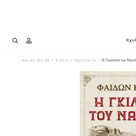
Search
Account
Σχο
Η Γκιλοτίνα του Ναυπ
Αρχική σελίδα
Βιβλία
Λογοτεχνία