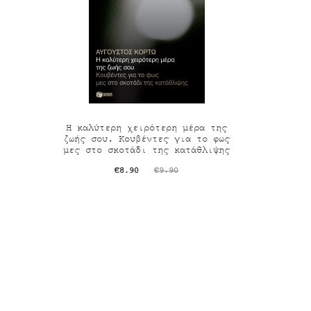
Η καλύτερη χειρότερη μέρα της
ζωής σου. Κουβέντες για το φως
μες στο σκοτάδι της κατάθλιψης
Original
Η
€
8.90
€
9.90
τρέχουσα
price
τιμή
was:
είναι:
€9.90.
€8.90.