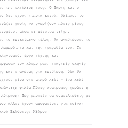
υν την εκτέλεσή τους. Ο Πάρις και ο
ου δεν έχουν τίποτα κοινό, βλέπουν το
σιάζει χωρίς να γνωρίζουν πόσες μέρες
εισμένοι μέσα σε πέτρινα τείχη,
υν το επικείμενο τέλος, θα αναβιώσουν το
 λαμπρότητα και την τραγωδία του. Το
λληνισμού, έργα τέχνης και
όρφωσαν τον κόσμο μας, τραγικές σκηνές
ης και ο αγώνας για επιβίωση, όλα θα
εχτούν μέσα στο μικρό κελί – ένα κελί
απάντεχη φιλία.Πόσες ανατροπές χωράει η
 λύτρωση; Πώς μπορείς να συμφιλιωθείς με
που άλλοι έχουν αποφασίσει για εσένα;
ακού Εκδόσεις: Κέδρος