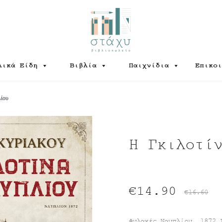
λικά Είδη
Βιβλία
Παιχνίδια
Επικοι
λίου
Η Γκιλοτί
Original
Η
€
14.90
€
16.60
τρέχουσα
price
Φυλακές Ναυπλίου, 1872.