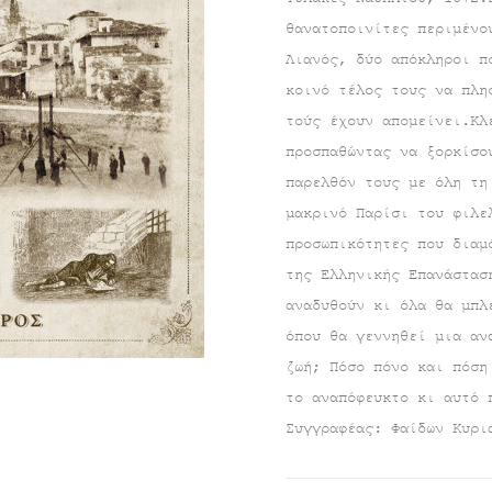
θανατοποινίτες περιμένο
τιμή
was:
Λιανός, δύο απόκληροι π
κοινό τέλος τους να πλη
είναι:
€16.60.
τούς έχουν απομείνει.Κλ
€14.90.
προσπαθώντας να ξορκίσο
παρελθόν τους με όλη τη
μακρινό Παρίσι του φιλε
προσωπικότητες που διαμ
της Ελληνικής Επανάστασ
αναδυθούν κι όλα θα μπλ
όπου θα γεννηθεί μια αν
ζωή; Πόσο πόνο και πόση
το αναπόφευκτο κι αυτό 
Συγγραφέας: Φαίδων Κυρι