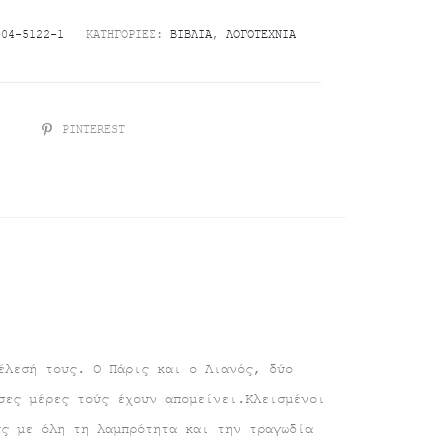
-04-5122-1
ΚΑΤΗΓΟΡΊΕΣ:
ΒΙΒΛΊΑ
,
ΛΟΓΟΤΕΧΝΊΑ
R
PINTEREST
έλεσή τους. Ο Πάρις και ο Λιανός, δύο
σες μέρες τούς έχουν απομείνει.Κλεισμένοι
υς με όλη τη λαμπρότητα και την τραγωδία