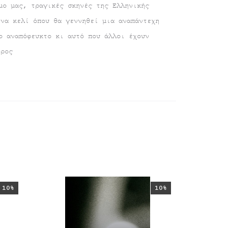
μο μας, τραγικές σκηνές της Ελληνικής
ένα κελί όπου θα γεννηθεί μια αναπάντεχη
ο αναπόφευκτο κι αυτό που άλλοι έχουν
δρος
10%
10%