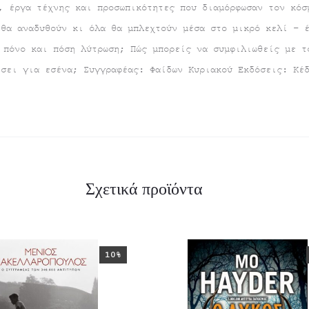
, έργα τέχνης και προσωπικότητες που διαμόρφωσαν τον κόσ
 θα αναδυθούν κι όλα θα μπλεχτούν μέσα στο μικρό κελί – 
 πόνο και πόση λύτρωση; Πώς μπορείς να συμφιλιωθείς με τ
ίσει για εσένα; Συγγραφέας: Φαίδων Κυριακού Εκδόσεις: Κέ
Σχετικά προϊόντα
10%