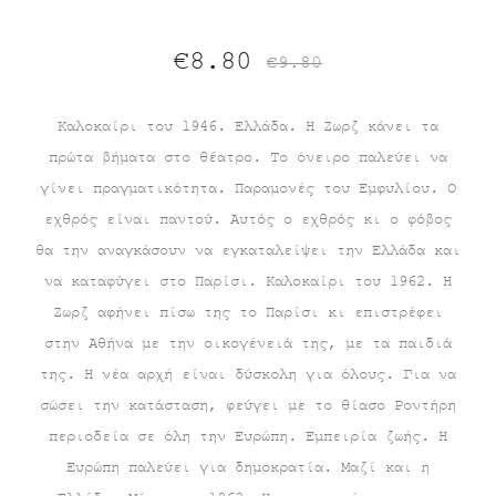
Original
Η
€
8.80
€
9.80
τρέχουσα
price
Καλοκαίρι του 1946. Ελλάδα. Η Ζωρζ κάνει τα
πρώτα βήματα στο θέατρο. Το όνειρο παλεύει να
τιμή
was:
γίνει πραγματικότητα. Παραμονές του Εμφυλίου. Ο
είναι:
€9.80.
εχθρός είναι παντού. Αυτός ο εχθρός κι ο φόβος
θα την αναγκάσουν να εγκαταλείψει την Ελλάδα και
€8.80.
να καταφύγει στο Παρίσι. Καλοκαίρι του 1962. Η
Ζωρζ αφήνει πίσω της το Παρίσι κι επιστρέφει
στην Αθήνα με την οικογένειά της, με τα παιδιά
της. Η νέα αρχή είναι δύσκολη για όλους. Για να
σώσει την κατάσταση, φεύγει με το θίασο Ροντήρη
περιοδεία σε όλη την Ευρώπη. Εμπειρία ζωής. Η
Ευρώπη παλεύει για δημοκρατία. Μαζί και η