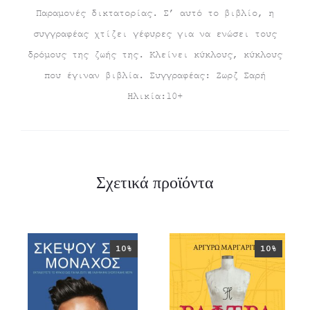
Παραμονές δικτατορίας. Σ’ αυτό το βιβλίο, η
συγγραφέας χτίζει γέφυρες για να ενώσει τους
δρόμους της ζωής της. Κλείνει κύκλους, κύκλους
που έγιναν βιβλία. Συγγραφέας: Ζωρζ Σαρή
Ηλικία:10+
Σχετικά προϊόντα
10%
10%