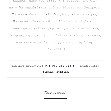
Ελλάδα. Μάης του 1963. Η επιστροφή της στην
πατρίδα σημαδεύεται από το θάνατο του Λαμπράκη.
Το παρακράτος ανθεί. Ο αγώνας είναι σκληρός.
Παραμονές δικτατορίας. Σ’ αυτό το βιβλίο, η
συγγραφέας χτίζει γέφυρες για να ενώσει τους
δρόμους της ζωής της. Κλείνει κύκλους, κύκλους
που έγιναν βιβλία. Συγγραφέας: Ζωρζ Σαρή
Ηλικία:10+
ΚΩΔΙΚΌΣ ΠΡΟΪΌΝΤΟΣ:
978-960-161-318-5
ΚΑΤΗΓΟΡΊΕΣ:
ΒΙΒΛΊΑ
,
ΕΦΗΒΙΚΆ
Περιγραφή