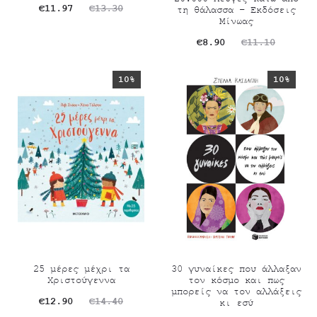
Original
Η
€
11.97
€
13.30
τη θάλασσα – Εκδόσεις
Μίνωας
ρέχουσα
price
Original
Η
€
8.90
€
11.10
τιμή
was:
τρέχουσα
price
είναι:
€13.30.
10%
10%
τιμή
was:
€11.97.
είναι:
€11.10.
€8.90.
25 μέρες μέχρι τα
30 γυναίκες που άλλαξαν
Χριστούγεννα
τον κόσμο και πως
μπορείς να τον αλλάξεις
Original
Η
€
12.90
€
14.40
κι εσύ