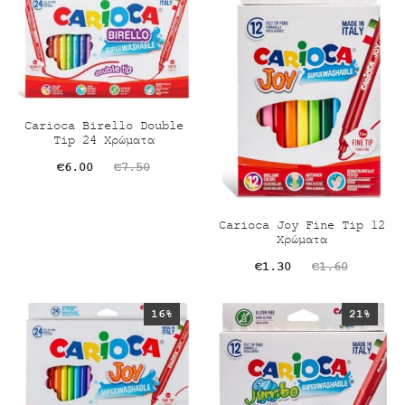
είναι:
€3.90.
€3.20.
Carioca Birello Double
Tip 24 Χρώματα
Original
Η
€
6.00
€
7.50
τρέχουσα
price
τιμή
was:
Carioca Joy Fine Tip 12
Χρώματα
είναι:
€7.50.
Original
Η
€
1.30
€
1.60
€6.00.
τρέχουσα
price
16%
21%
τιμή
was:
είναι:
€1.60.
€1.30.