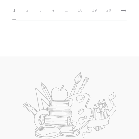
τιμή
was:
είναι:
€84.90.
1
2
3
4
…
18
19
20
είναι:
€16.90.
€70.00.
€14.90.