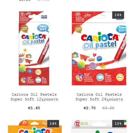
τιμή
was:
τρέχουσα
price
είναι:
€6.40.
16%
τιμή
was:
€5.10.
είναι:
€7.90.
€6.30.
Carioca Oil Pastels
Carioca Oil Pastels
Super Soft 12χρώματα
Super Soft 24χρώματα
Original
Η
€
1.45
€
2.70
€
3.20
τρέχουσα
price
14%
12%
τιμή
was: