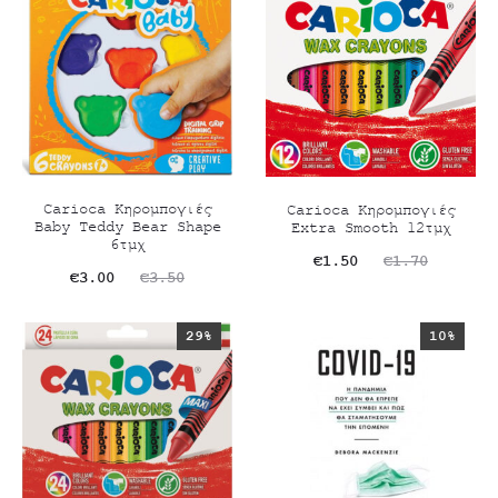
είναι:
€3.20.
€2.70.
Carioca Κηρομπογιές
Carioca Κηρομπογιές
Baby Teddy Bear Shape
Extra Smooth 12τμχ
6τμχ
Original
Η
€
1.50
€
1.70
Original
Η
€
3.00
€
3.50
τρέχουσα
price
τρέχουσα
price
τιμή
was:
29%
10%
τιμή
was:
είναι:
€1.70.
είναι:
€3.50.
€1.50.
€3.00.