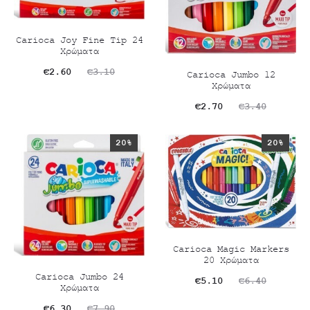
Carioca Joy Fine Tip 24
Χρώματα
Original
Η
€
2.60
€
3.10
Carioca Jumbo 12
Χρώματα
τρέχουσα
price
Original
Η
€
2.70
€
3.40
τιμή
was:
τρέχουσα
price
είναι:
€3.10.
20%
20%
τιμή
was:
€2.60.
είναι:
€3.40.
€2.70.
Carioca Magic Markers
20 Χρώματα
Carioca Jumbo 24
Original
Η
€
5.10
€
6.40
Χρώματα
τρέχουσα
price
Original
Η
€
6.30
€
7.90