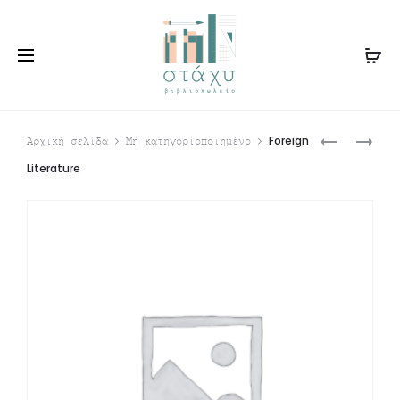
Produ
Ο
ΆΜΝΕΤ
Foreign
Αρχική σελίδα
Μη κατηγοριοποιημένο
ΤΡΌΦΙΜΟΣ
navig
Literature