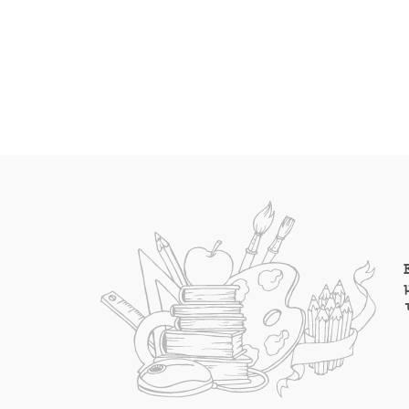
είναι
είναι:
€22.90.
€22.4
€20.60.