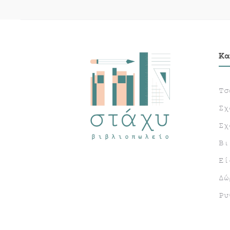
Κα
Τσ
Σχ
Σχ
Βι
Εί
Δώ
Ρυ