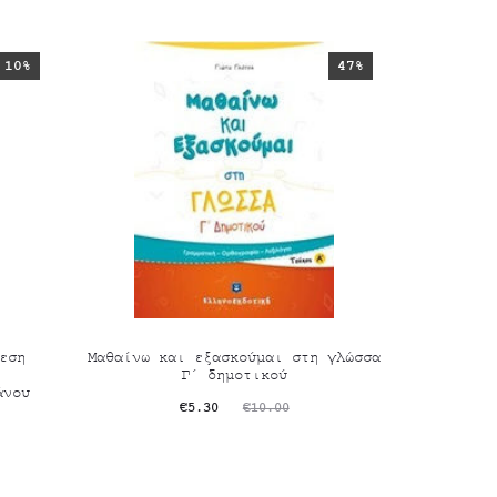
10%
47%
εση
Μαθαίνω και εξασκούμαι στη γλώσσα
Γ΄ δημοτικού
άνου
Original
Η
€
5.30
€
10.00
τρέχουσα
price
τιμή
was: