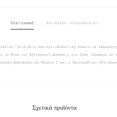
Περιγραφή
Επιπλέον πληροφορίες
λυκείου- Το βιβλίο περιέχει:Αναλυτική θεωρία με εφαρμογέ
το 1ο θέμα των Εξετάσεων),Ασκήσεις για λύση (σύμφωνα με 
όγησης,Επαναληπτικά θέματα Γ και Δ Πανελλαδικών Εξετάσεω
Σχετικά προϊόντα