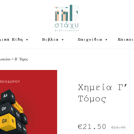
λικά Είδη
Βιβλία
Παιχνίδια
Επικοι
Λυκείου – Β΄ Τόμος
Χημεία Γ’
Τόμος
Original
Η
€
21.50
€
23.90