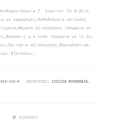
Θεοδώρου-Χημεία Γ΄ λυκείου- Το βιβλίο
ία με εφαρμογές,Μεθοδολογία επίλυσης
είγματα,Θέματα αξιολόγησης (σύμφωνα με
ν),Ασκήσεις για λύση (σύμφωνα με το 2ο,
ων),Κριτήρια αξιολόγησης,Επαναληπτικά
ικών Εξετάσεων.
-563-025-6
ΚΑΤΗΓΟΡΊΕΣ:
ΣΧΟΛΙΚΆ ΒΟΗΘΉΜΑΤΑ
,
R
PINTEREST