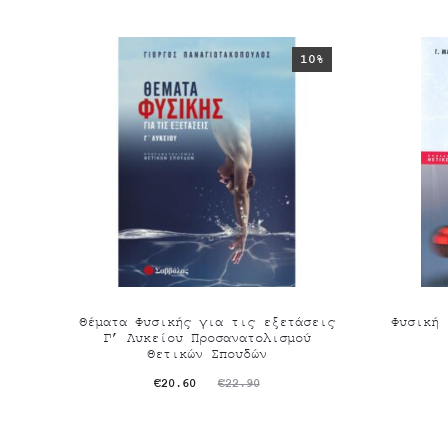
10%
Θέματα Φυσικής για τις εξετάσεις
Φυσική 
Γ’ Λυκείου Προσανατολισμού
Θετικών Σπουδών
O
Original
Η
€
20.60
€
22.90
τρέχουσ
τρέχουσα
price
τιμ
τιμή
was: