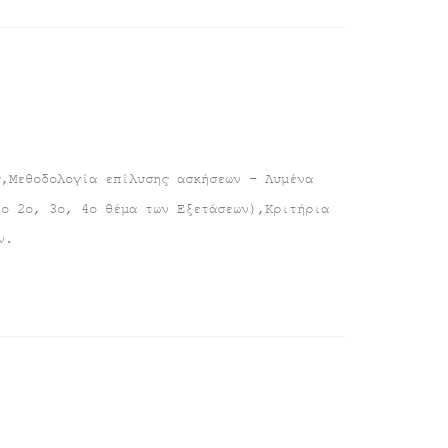
ς,Μεθοδολογία επίλυσης ασκήσεων – Λυμένα
το 2ο, 3ο, 4ο θέμα των Εξετάσεων),Κριτήρια
ν.