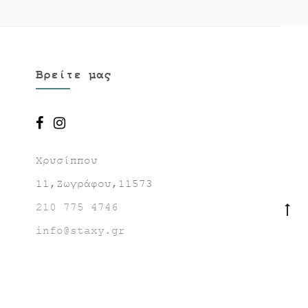
Βρείτε μας
Χρυσίππου
11,Ζωγράφου,11573
210 775 4746
Go
to
info@staxy.gr
to