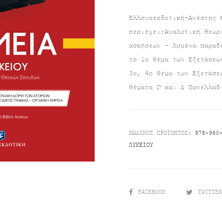
τρέχουσα
price
Ελληνοεκδοτική-Ανέστης 
περιέχει:Αναλυτική θεωρ
τιμή
was:
ασκήσεων – Λυμένα παραδ
το 1ο θέμα των Εξετάσεω
είναι:
€23.90.
3ο, 4ο θέμα των Εξετάσε
€21.50.
θέματα Γ και Δ Πανελλαδ
ΚΩΔΙΚΌΣ ΠΡΟΪΌΝΤΟΣ:
978-960
ΛΥΚΕΊΟΥ
SHARE
FACEBOOK
TWITTE