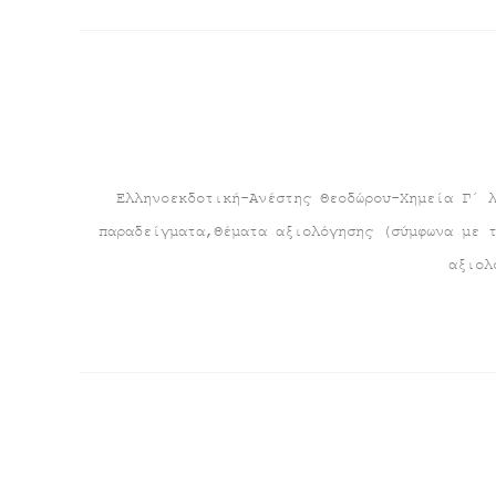
Ελληνοεκδοτική-Ανέστης Θεοδώρου-Χημεία Γ΄ 
παραδείγματα,Θέματα αξιολόγησης (σύμφωνα με 
αξιολ