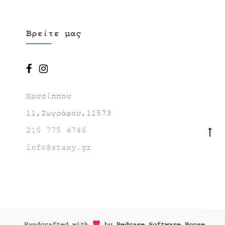
Βρείτε μας
Χρυσίππου
11,Ζωγράφου,11573
210 775 4746
Go
to
info@staxy.gr
to
Handcrafted with
by
Redcase Software House