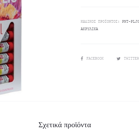
τρέχουσα
price
ΚΩΔΙΚΌΣ ΠΡΟΪΌΝΤΟΣ:
PNT-PLJ
τιμή
was:
ΑΚΡΥΛΙΚΆ
είναι:
€7.70.
€7.00.
SHARE
FACEBOOK
TWITTE
Σχετικά προϊόντα