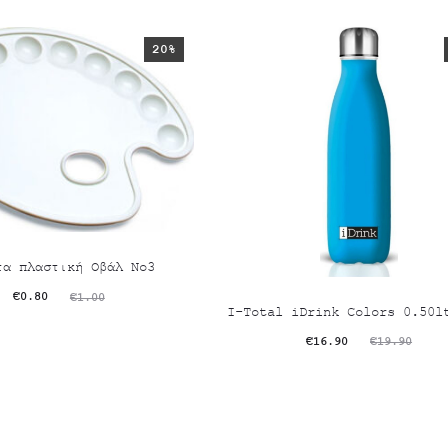
20%
τα πλαστική Οβάλ No3
riginal
Η
€
0.80
€
1.00
I-Total iDrink Colors 0.50l
σα
price
Original
Η
€
16.90
€
19.90
μή
was:
τρέχουσα
price
ι:
€1.00.
τιμή
was:
80.
είναι:
€19.90.