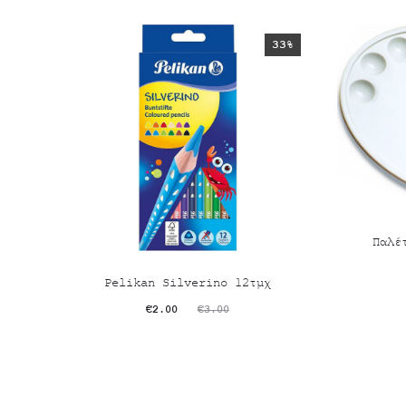
33%
Παλέ
O
Pelikan Silverino 12τμχ
τρέχου
Original
Η
€
2.00
€
3.00
τι
τρέχουσα
price
είνα
τιμή
was:
€0.
είναι:
€3.00.