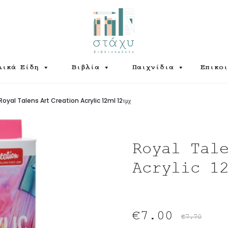
λικά Είδη
Βιβλία
Παιχνίδια
Επικοι
Royal Talens Art Creation Acrylic 12ml 12τμχ
Royal Tal
Acrylic 1
Original
Η
€
7.00
€
7.70