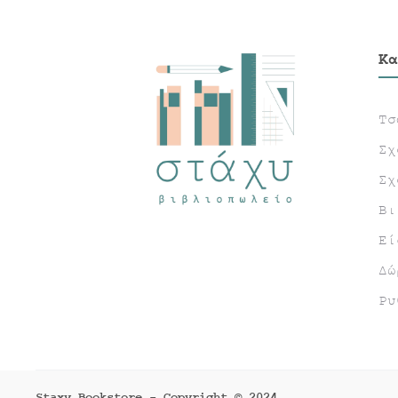
Κα
Τσ
Σχ
Σχ
Βι
Εί
Δώ
Ρυ
Staxy Bookstore - Copyright © 2024