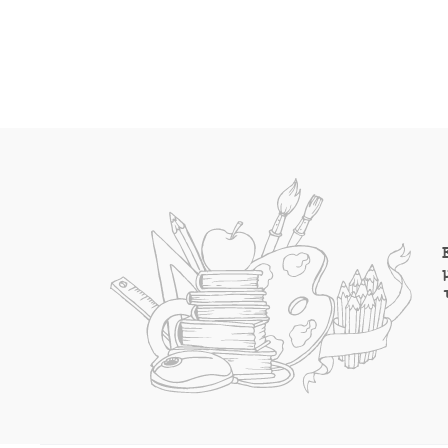
€2.00.