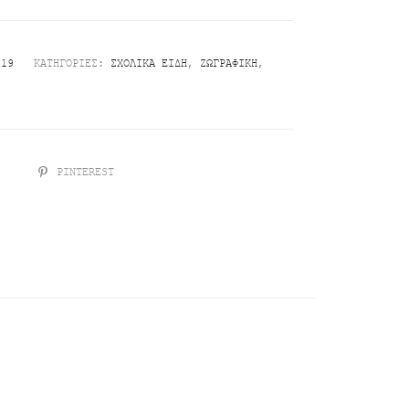
019
ΚΑΤΗΓΟΡΊΕΣ:
ΣΧΟΛΙΚΆ ΕΊΔΗ
,
ΖΩΓΡΑΦΙΚΉ
,
R
PINTEREST