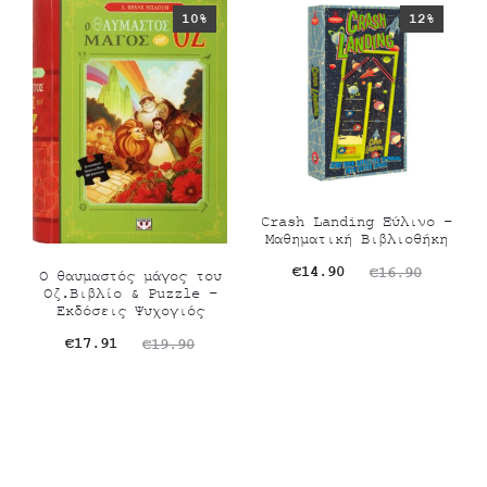
€8.00.
10%
12%
Crash Landing Ξύλινο –
Μαθηματική Βιβλιοθήκη
Original
Η
€
14.90
€
16.90
Ο θαυμαστός μάγος του
Οζ.Βιβλίο & Puzzle –
τρέχουσα
price
Εκδόσεις Ψυχογιός
τιμή
was:
Original
Η
€
17.91
€
19.90
είναι:
€16.90.
τρέχουσα
price
€14.90.
τιμή
was:
είναι:
€19.90.
€17.91.