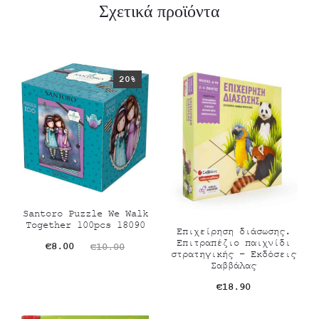
Σχετικά προϊόντα
20%
Santoro Puzzle We Walk
Together 100pcs 18090
Επιχείρηση διάσωσης.
Επιτραπέζιο παιχνίδι
Original
Η
€
8.00
€
10.00
στρατηγικής – Εκδόσεις
Σαββάλας
τρέχουσα
price
€
18.90
τιμή
was:
είναι:
€10.00.