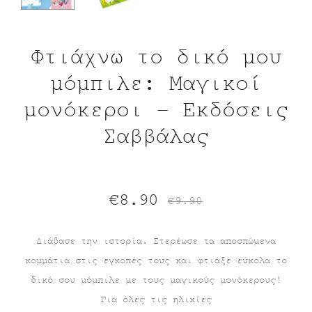
Φτιάχνω το δικό μου
μόμπιλε: Μαγικοί
μονόκεροι – Εκδόσεις
Σαββάλας
Original
Η
€
8.90
€
9.90
τρέχουσα
price
Διάβασε την ιστορία. Στερέωσε τα αποσπώμενα
κομμάτια στις εγκοπές τους και φτιάξε εύκολα το
τιμή
was:
δικό σου μόμπιλε με τους μαγικούς μονόκερους!
είναι:
€9.90.
Για όλες τις ηλικίες