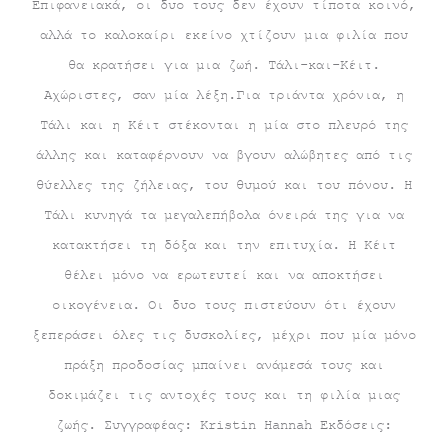
Επιφανειακά, οι δυο τους δεν έχουν τίποτα κοινό,
αλλά το καλοκαίρι εκείνο χτίζουν μια φιλία που
θα κρατήσει για μια ζωή. Τάλι-και-Κέιτ.
Αχώριστες, σαν μία λέξη.Για τριάντα χρόνια, η
Τάλι και η Κέιτ στέκονται η μία στο πλευρό της
άλλης και καταφέρνουν να βγουν αλώβητες από τις
θύελλες της ζήλειας, του θυμού και του πόνου. Η
Τάλι κυνηγά τα μεγαλεπήβολα όνειρά της για να
κατακτήσει τη δόξα και την επιτυχία. Η Κέιτ
θέλει μόνο να ερωτευτεί και να αποκτήσει
οικογένεια. Οι δυο τους πιστεύουν ότι έχουν
ξεπεράσει όλες τις δυσκολίες, μέχρι που μία μόνο
πράξη προδοσίας μπαίνει ανάμεσά τους και
δοκιμάζει τις αντοχές τους και τη φιλία μιας
ζωής. Συγγραφέας: Kristin Hannah Εκδόσεις: