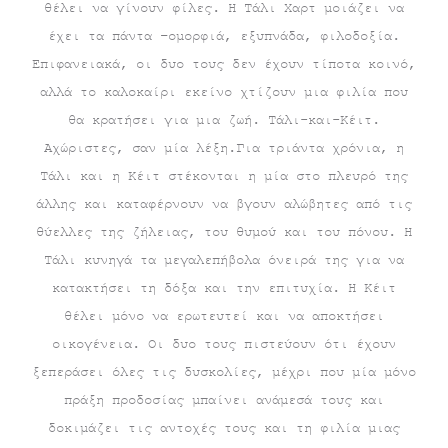
είναι:
€17.70.
θέλει να γίνουν φίλες. Η Τάλι Χαρτ μοιάζει να
έχει τα πάντα –ομορφιά, εξυπνάδα, φιλοδοξία.
€15.90.
Επιφανειακά, οι δυο τους δεν έχουν τίποτα κοινό,
αλλά το καλοκαίρι εκείνο χτίζουν μια φιλία που
θα κρατήσει για μια ζωή. Τάλι-και-Κέιτ.
Αχώριστες, σαν μία λέξη.Για τριάντα χρόνια, η
Τάλι και η Κέιτ στέκονται η μία στο πλευρό της
άλλης και καταφέρνουν να βγουν αλώβητες από τις
θύελλες της ζήλειας, του θυμού και του πόνου. Η
Τάλι κυνηγά τα μεγαλεπήβολα όνειρά της για να
κατακτήσει τη δόξα και την επιτυχία. Η Κέιτ
θέλει μόνο να ερωτευτεί και να αποκτήσει
οικογένεια. Οι δυο τους πιστεύουν ότι έχουν
ξεπεράσει όλες τις δυσκολίες, μέχρι που μία μόνο
πράξη προδοσίας μπαίνει ανάμεσά τους και
δοκιμάζει τις αντοχές τους και τη φιλία μιας