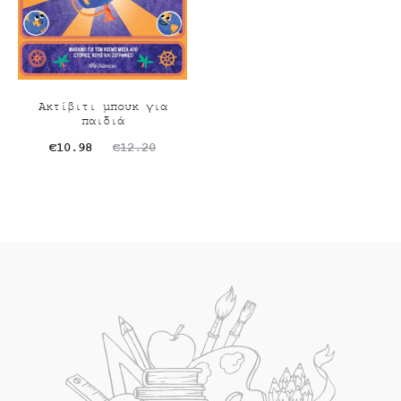
Ακτίβιτι μπουκ για
παιδιά
Original
Η
€
10.98
€
12.20
ρέχουσα
price
τιμή
was:
είναι:
€12.20.
€10.98.